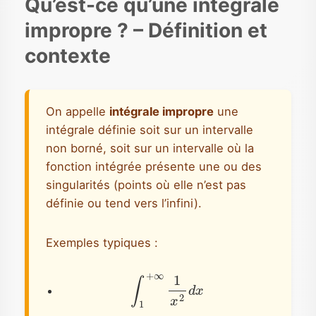
Qu’est-ce qu’une intégrale
impropre ? – Définition et
contexte
On appelle
intégrale impropre
une
intégrale définie soit sur un intervalle
non borné, soit sur un intervalle où la
fonction intégrée présente une ou des
singularités (points où elle n’est pas
définie ou tend vers l’infini).
Exemples typiques :
∫
1
+
∞
1
x
2
d
x