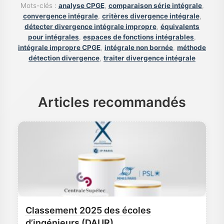
Mots-clés :
analyse CPGE
,
comparaison série intégrale
,
convergence intégrale
,
critères divergence intégrale
,
détecter divergence intégrale impropre
,
équivalents
pour intégrales
,
espaces de fonctions intégrables
,
intégrale impropre CPGE
,
intégrale non bornée
,
méthode
détection divergence
,
traiter divergence intégrale
Articles recommandés
Classement 2025 des écoles
d’ingénieurs (DAUR)