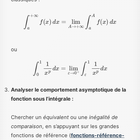
∫
a
+
∞
f
(
x
)
d
x
=
lim
A
→
+
∞
∫
a
A
f
(
x
)
d
x
ou
∫
0
1
1
x
p
d
x
=
lim
ε
→
0
+
∫
ε
1
1
x
p
d
x
Analyser le comportement asymptotique de la
fonction sous l’intégrale :
Chercher un
équivalent
ou une
inégalité de
comparaison
, en s’appuyant sur les grandes
fonctions de référence (
fonctions-référence-