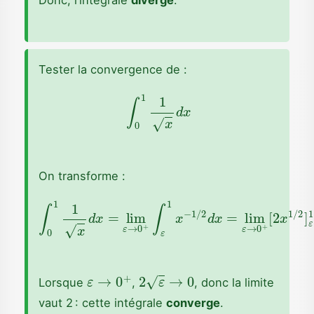
Donc, l’intégrale
diverge
.
Tester la convergence de :
∫
0
1
1
x
d
x
On transforme :
∫
0
1
1
x
d
x
=
lim
[
2
ε
x
→
1
/
0
2
+
]
ε
∫
ε
1
1
=
x
2
−
–
1
2
/
ε
2
d
x
=
lim
ε
→
0
+
ε
→
0
+
2
ε
→
0
Lorsque
,
, donc la limite
vaut 2 : cette intégrale
converge
.