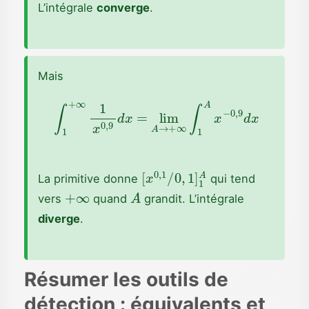
L’intégrale
converge
.
Mais
∫
1
+
∞
1
x
0
,
9
d
x
=
lim
A
→
+
∞
∫
1
A
x
−
0
,
9
d
x
[
x
0
,
1
/
0
,
1
]
1
A
La primitive donne
qui tend
+
∞
A
vers
quand
grandit. L’intégrale
diverge
.
Résumer les outils de
détection : équivalents et