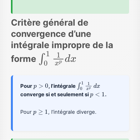
Critère général de
convergence d’une
intégrale impropre de la
∫
0
1
1
x
p
d
x
forme
p
>
0
∫
0
1
1
x
p
d
x
Pour
, l’intégrale
p
<
1
converge si et seulement si
.
p
≥
1
Pour
, l’intégrale diverge.