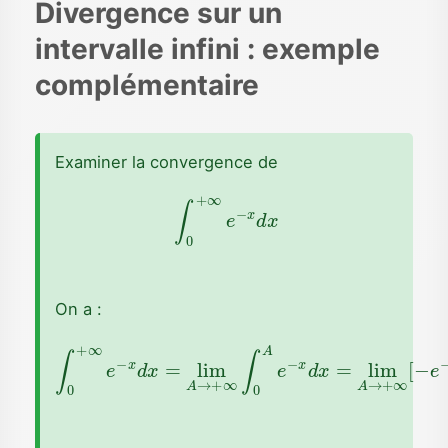
Divergence sur un
intervalle infini : exemple
complémentaire
Examiner la convergence de
∫
0
+
∞
e
−
x
d
x
On a :
∫
0
+
∞
e
−
x
d
x
=
lim
A
→
+
∞
∫
0
A
e
−
x
d
x
=
lim
A
→