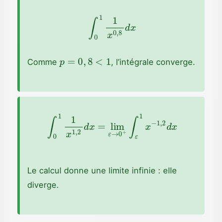
∫
0
1
1
x
0
,
8
d
x
p
=
0
,
8
<
1
Comme
, l’intégrale converge.
∫
0
1
1
x
1
,
2
d
x
=
lim
ε
→
0
+
∫
ε
1
x
−
1
,
2
d
x
Le calcul donne une limite infinie : elle
diverge.