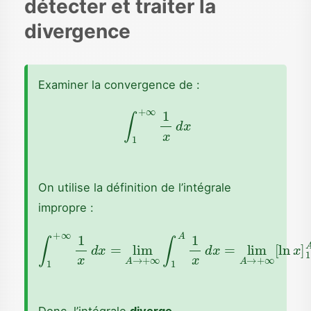
détecter et traiter la
divergence
Examiner la convergence de :
∫
1
+
∞
1
x
d
x
On utilise la définition de l’intégrale
impropre :
∫
1
+
∞
1
x
d
x
=
lim
A
ln
→
1
=
+
+
∞
∞
∫
1
A
1
x
d
x
=
lim
A
→
+
∞
[
l