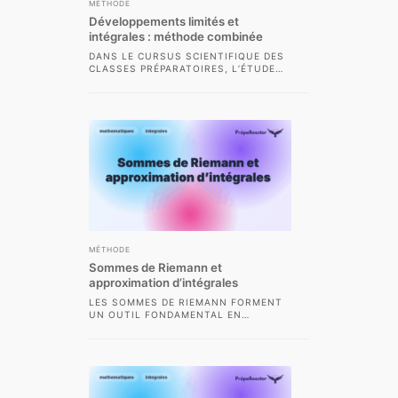
MÉTHODE
Développements limités et
intégrales : méthode combinée
DANS LE CURSUS SCIENTIFIQUE DES
CLASSES PRÉPARATOIRES, L’ÉTUDE
DES INTÉGRALES OCCUPE UNE PLACE
CENTRALE ET LA MAÎTRISE DES...
MÉTHODE
Sommes de Riemann et
approximation d’intégrales
LES SOMMES DE RIEMANN FORMENT
UN OUTIL FONDAMENTAL EN
MATHÉMATIQUES ET EN PHYSIQUE,
INDISPENSABLE POUR ABORDER
L’APPROXIMATION D’INTÉGRALES...