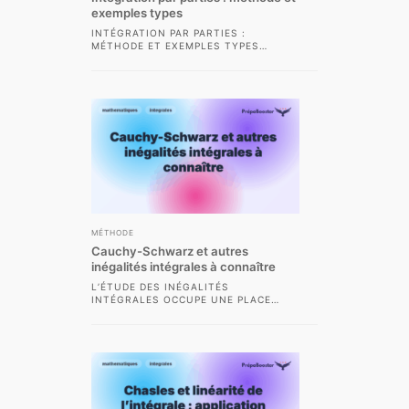
exemples types
INTÉGRATION PAR PARTIES :
MÉTHODE ET EXEMPLES TYPES
L’INTÉGRATION PAR PARTIES EST UNE
TECHNIQUE CENTRALE DANS LE
PROGRAMME...
MÉTHODE
Cauchy-Schwarz et autres
inégalités intégrales à connaître
L’ÉTUDE DES INÉGALITÉS
INTÉGRALES OCCUPE UNE PLACE
PRÉPONDÉRANTE DANS LA
FORMATION MATHÉMATIQUE DES
ÉLÈVES DE CLASSES PRÉPARATOIRES
SCIENTIFIQUES....