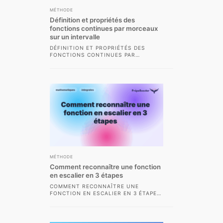
MÉTHODE
Définition et propriétés des
fonctions continues par morceaux
sur un intervalle
DÉFINITION ET PROPRIÉTÉS DES
FONCTIONS CONTINUES PAR
MORCEAUX SUR UN INTERVALLE LA
NOTION DE FONCTION CONTINUE PAR
MORCEAUX...
MÉTHODE
Comment reconnaître une fonction
en escalier en 3 étapes
COMMENT RECONNAÎTRE UNE
FONCTION EN ESCALIER EN 3 ÉTAPES
– GUIDE COMPLET CPGE EN
MATHÉMATIQUES, LA FONCTION EN...