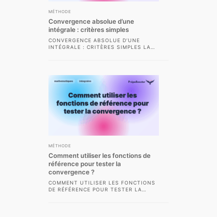
MÉTHODE
Convergence absolue d’une
intégrale : critères simples
CONVERGENCE ABSOLUE D’UNE
INTÉGRALE : CRITÈRES SIMPLES LA
CONVERGENCE ABSOLUE D’UNE
INTÉGRALE EST L’UN DES CONCEPTS
LES PLUS...
MÉTHODE
Comment utiliser les fonctions de
référence pour tester la
convergence ?
COMMENT UTILISER LES FONCTIONS
DE RÉFÉRENCE POUR TESTER LA
CONVERGENCE ? DANS LE CADRE DES
CLASSES PRÉPARATOIRES
SCIENTIFIQUES...