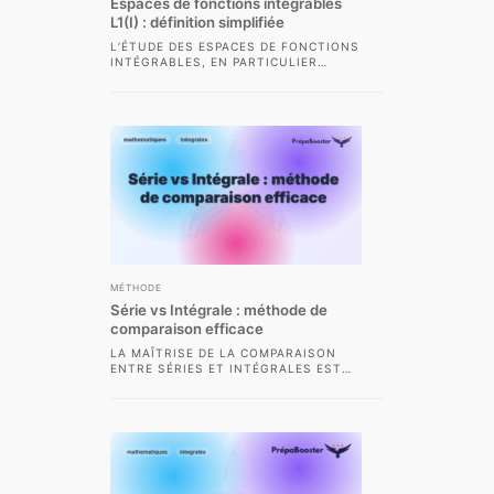
Espaces de fonctions intégrables
L1(I) : définition simplifiée
L’ÉTUDE DES ESPACES DE FONCTIONS
INTÉGRABLES, EN PARTICULIER
L’ESPACE L1(I), OCCUPE UNE PLACE
FONDAMENTALE DANS L’ANALYSE
MODERNE ET...
MÉTHODE
Série vs Intégrale : méthode de
comparaison efficace
LA MAÎTRISE DE LA COMPARAISON
ENTRE SÉRIES ET INTÉGRALES EST
UNE COMPÉTENCE CLÉ DEMANDÉE EN
CPGE SCIENTIFIQUE. CETTE...