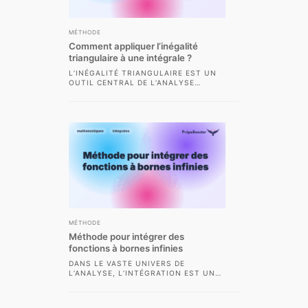
MÉTHODE
Comment appliquer l’inégalité
triangulaire à une intégrale ?
L’INÉGALITÉ TRIANGULAIRE EST UN
OUTIL CENTRAL DE L’ANALYSE
RÉELLE ET, PLUS SPÉCIFIQUEMENT,
DE L’ÉTUDE DES INTÉGRALES DANS
LE...
MÉTHODE
Méthode pour intégrer des
fonctions à bornes infinies
DANS LE VASTE UNIVERS DE
L’ANALYSE, L’INTÉGRATION EST UNE
PIERRE ANGULAIRE DES
MATHÉMATIQUES EN CLASSES
PRÉPARATOIRES. MAIS QU’EN...