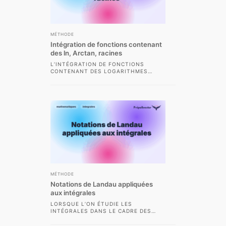
MÉTHODE
Intégration de fonctions contenant
des ln, Arctan, racines
L’INTÉGRATION DE FONCTIONS
CONTENANT DES LOGARITHMES
NÉPÉRIENS (LN), DES ARCS
TANGENTES (ARCTAN) OU BIEN DES
RACINES CARRÉES (√)...
MÉTHODE
Notations de Landau appliquées
aux intégrales
LORSQUE L’ON ÉTUDIE LES
INTÉGRALES DANS LE CADRE DES
CLASSES PRÉPARATOIRES
SCIENTIFIQUES, IL DEVIENT VITE