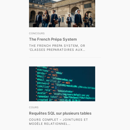
CONCOURS
The French Prépa System
THE FRENCH PREPA SYSTEM, OR
‘CLASSES PREPARATOIRES AUX
GRANDES ECOLES’ (CPGE),
REPRESENTS ONE OF THE MOST
DEMANDING AND...
COURS
Requêtes SQL sur plusieurs tables
COURS COMPLET – JOINTURES ET
MODÈLE RELATIONNEL
INTRODUCTION L’UN DES PRINCIPAUX