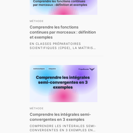
MÉTHODE
Comprendre les fonctions
continues par morceaux : définition
et exemples
EN CLASSES PRÉPARATOIRES
SCIENTIFIQUES (CPGE), LA MAÎTRISE
DES FONCTIONS CONTINUES PAR
MORCEAUX EST INDISPENSABLE
POUR ABORDER L’ÉTUDE DES...
MÉTHODE
Comprendre les intégrales semi-
convergentes en 3 exemples
COMPRENDRE LES INTÉGRALES SEMI-
CONVERGENTES EN 3 EXEMPLES EN