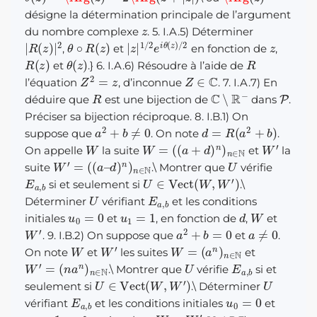
désigne la détermination principale de l’argument
z
du nombre complexe
. 5. I.A.5) Déterminer
|
R
(
z
)
|
2
θ
∘
R
(
z
)
|
z
|
1
/
2
e
i
θ
(
z
)
/
2
z
,
et
en fonction de
,
R
(
z
)
θ
(
z
)
R
et
.} 6. I.A.6) Résoudre à l’aide de
Z
2
=
z
Z
∈
C
l’équation
, d’inconnue
. 7. I.A.7) En
R
C
∖
R
−
P
déduire que
est une bijection de
dans
.
Préciser sa bijection réciproque. 8. I.B.1) On
a
2
+
b
≠
0
d
=
R
(
a
2
+
b
)
suppose que
. On note
.
W
W
=
(
(
a
+
d
)
n
)
n
∈
N
W
′
On appelle
la suite
et
la
W
d
)
n
′
=
)
(
n
(
a
∈
–
N
U
suite
.
\
Montrer que
vérifie
E
a
,
b
U
∈
Vect
(
W
,
W
′
)
si et seulement si
.
\
U
E
a
,
b
Déterminer
vérifiant
et les conditions
u
0
=
0
u
1
=
1
d
W
initiales
et
, en fonction de
,
et
W
′
a
2
+
b
=
0
a
≠
0
. 9. I.B.2) On suppose que
et
.
W
W
′
W
(
a
n
=
)
n
∈
N
On note
et
les suites
et
W
(
n
a
′
=
n
)
n
∈
N
U
E
a
,
b
.
\
Montrer que
vérifie
si et
U
∈
Vect
(
W
,
W
′
)
U
seulement si
.
\
Déterminer
E
a
,
b
u
0
=
0
vérifiant
et les conditions initiales
et
u
1
=
1
a
W
W
′