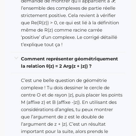
demande de montrer qu’il appartient à 𝒫,
l’ensemble des complexes de partie réelle
strictement positive. Cela revient à vérifier
que Re(R(z)) > 0, ce qui est lié à la définition
même de R(z) comme racine carrée
‘positive’ d’un complexe. Le corrigé détaillé
t’explique tout ça !
Comment représenter géométriquement
la relation θ(z) = 2 Arg(z + |z|) ?
C’est une belle question de géométrie
complexe ! Tu dois dessiner le cercle de
centre O et de rayon |z|, puis placer les points
M (affixe z) et B (affixe -|z|). En utilisant des
considérations d’angles, tu peux montrer
que l’argument de z est le double de
l’argument de z + |z|. C’est un résultat
important pour la suite, alors prends le