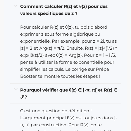
Comment calculer R(z) et θ(z) pour des
valeurs spécifiques de z ?
Pour calculer R(z) et θ(z), tu dois d’abord
exprimer z sous forme algébrique ou
exponentielle. Par exemple, pour z = 2i, tu as
|z| = 2 et Arg(z) = π/2. Ensuite, R(z) = |z|^(1/2) *
exp(iθ(z)/2) avec θ(z) = Arg(z). Pour z = 1 – i√3,
pense à utiliser la forme exponentielle pour
simplifier les calculs. Le corrigé sur Prépa
Booster te montre toutes les étapes !
Pourquoi vérifier que θ(z) ∈ ]-π, π[ et R(z) ∈
𝒫 ?
C’est une question de définition !
L’argument principal θ(z) est toujours dans ]-
π, π] par construction. Pour R(z), on te