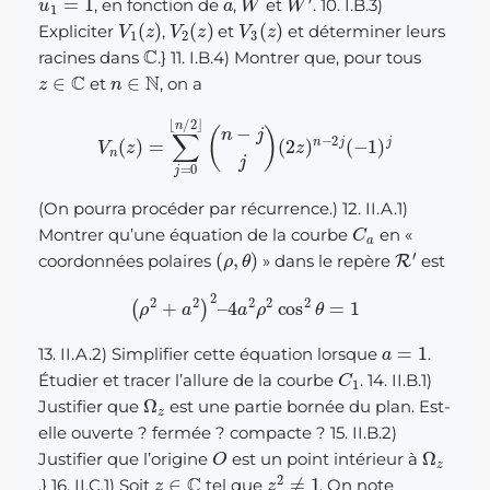
, en fonction de
,
et
. 10. I.B.3)
V
1
(
z
)
V
2
(
z
)
V
3
(
z
)
Expliciter
,
et
et déterminer leurs
C
racines dans
.} 11. I.B.4) Montrer que, pour tous
z
∈
C
n
∈
N
et
, on a
V
n
(
z
)
=
∑
j
=
0
⌊
n
/
2
⌋
(
n
−
j
j
)
(
2
z
)
n
−
2
j
(
−
1
)
j
(On pourra procéder par récurrence.) 12. II.A.1)
C
a
Montrer qu’une équation de la courbe
en «
(
ρ
,
θ
)
R
′
coordonnées polaires
» dans le repère
est
(
ρ
2
+
a
2
)
2
–
4
a
2
ρ
2
cos
2
θ
=
1
a
=
1
13. II.A.2) Simplifier cette équation lorsque
.
C
1
Étudier et tracer l’allure de la courbe
. 14. II.B.1)
Ω
z
Justifier que
est une partie bornée du plan. Est-
elle ouverte ? fermée ? compacte ? 15. II.B.2)
O
Ω
z
Justifier que l’origine
est un point intérieur à
z
∈
C
z
2
≠
1
.} 16. II.C.1) Soit
tel que
. On note