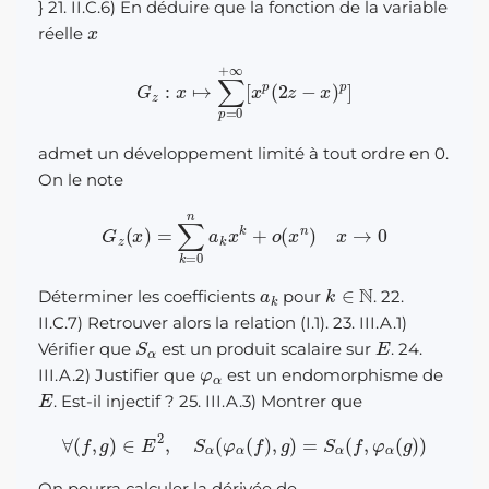
} 21. II.C.6) En déduire que la fonction de la variable
x
réelle
G
z
:
x
↦
∑
p
=
0
+
∞
[
x
p
(
2
z
−
x
)
p
]
admet un développement limité à tout ordre en 0.
On le note
G
z
(
x
)
=
∑
k
=
0
n
a
k
x
k
+
o
(
x
n
)
x
→
0
a
k
k
∈
N
Déterminer les coefficients
pour
. 22.
II.C.7) Retrouver alors la relation (I.1). 23. III.A.1)
S
α
E
Vérifier que
est un produit scalaire sur
. 24.
φ
α
III.A.2) Justifier que
est un endomorphisme de
E
. Est-il injectif ? 25. III.A.3) Montrer que
∀
(
f
,
g
)
∈
E
2
,
S
α
(
φ
α
(
f
)
,
g
)
=
S
α
(
f
,
φ
α
(
g
)
)
On pourra calculer la dérivée de