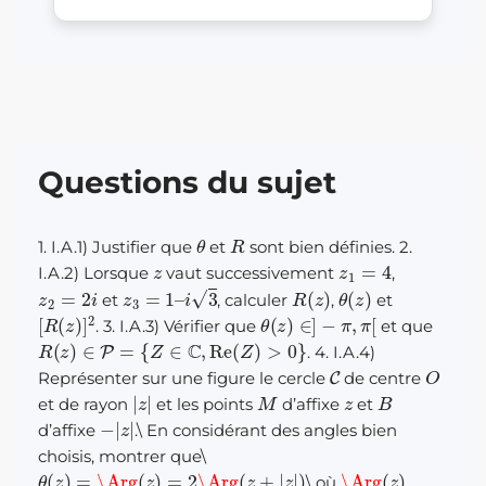
Questions du sujet
θ
R
1. I.A.1) Justifier que
et
sont bien définies. 2.
z
z
1
=
4
I.A.2) Lorsque
vaut successivement
,
z
2
=
2
i
z
3
=
1
–
i
3
R
(
z
)
θ
(
z
)
et
, calculer
,
et
[
R
(
z
)
]
2
θ
(
z
)
∈
]
−
π
,
π
[
. 3. I.A.3) Vérifier que
et que
R
(
z
)
∈
P
=
{
Z
∈
C
,
Re
(
Z
)
>
0
}
. 4. I.A.4)
C
O
Représenter sur une figure le cercle
de centre
|
z
|
M
z
B
et de rayon
et les points
d’affixe
et
−
|
z
|
d’affixe
.
\
En considérant des angles bien
choisis, montrer que
\
θ
(
z
)
=
\Arg
(
z
)
=
2
\Arg
(
z
+
|
z
|
)
\Arg
(
z
)
\
où