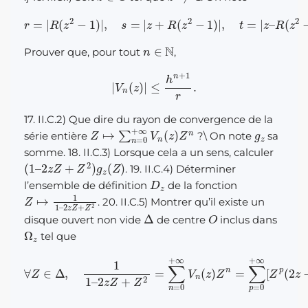
r
=
|
R
(
R
z
2
(
z
−
2
1
)
−
|
,
1
s
)
=
|
,
h
|
z
=
+
max
R
(
z
2
(
−
s
1
,
)
t
|
)
,
t
=
|
z
–
n
∈
N
Prouver que, pour tout
,
|
V
n
(
z
)
|
≤
h
n
+
1
r
.
17. II.C.2) Que dire du rayon de convergence de la
Z
↦
∑
n
=
0
+
∞
V
n
(
z
)
Z
n
g
z
série entière
?
\
On note
sa
somme. 18. II.C.3) Lorsque cela a un sens, calculer
(
1
–
2
z
Z
+
Z
2
)
g
z
(
Z
)
. 19. II.C.4) Déterminer
D
z
l’ensemble de définition
de la fonction
Z
2
z
↦
Z
1
+
1
–
Z
2
. 20. II.C.5) Montrer qu’il existe un
Δ
O
disque ouvert non vide
de centre
inclus dans
Ω
z
tel que
2
z
Z
+
Z
2
=
∑
n
=
0
+
∞
V
∀
n
Z
(
z
∈
)
Z
Δ
n
,
1
=
1
–
∑
p
=
0
+
∞
[
Z
p
(
2
z
−
Z
)
p
]