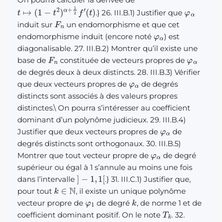
t
↦
(
1
−
t
2
)
α
+
1
2
f
′
(
t
)
φ
α
.} 26. III.B.1) Justifier que
F
n
induit sur
un endomorphisme et que cet
φ
α
endomorphisme induit (encore noté
) est
diagonalisable. 27. III.B.2) Montrer qu’il existe une
F
n
φ
α
base de
constituée de vecteurs propres de
de degrés deux à deux distincts. 28. III.B.3) Vérifier
φ
α
que deux vecteurs propres de
de degrés
distincts sont associés à des valeurs propres
distinctes.
\
On pourra s’intéresser au coefficient
dominant d’un polynôme judicieux. 29. III.B.4)
φ
α
Justifier que deux vecteurs propres de
de
degrés distincts sont orthogonaux. 30. III.B.5)
φ
α
Montrer que tout vecteur propre de
de degré
supérieur ou égal à 1 s’annule au moins une fois
]
−
1
,
1
[
dans l’intervalle
.} 31. III.C.1) Justifier que,
k
∈
N
pour tout
, il existe un unique polynôme
φ
1
k
vecteur propre de
de degré
, de norme 1 et de
T
k
coefficient dominant positif. On le note
. 32.
t
∈
]
0
,
π
[