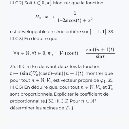
III.C.2) Soit
. Montrer que la fonction
H
t
:
x
↦
1
1
–
2
x
cos
(
t
)
+
x
2
]
−
1
,
1
[
est développable en série entière sur
. 33.
III.C.3) En déduire que
∀
n
∈
N
,
∀
t
∈
]
0
,
π
[
,
V
n
(
cos
t
)
=
sin
(
(
n
+
1
)
t
)
sin
t
34. III.C.4) En dérivant deux fois la fonction
t
↦
(
sin
t
)
V
n
(
cos
t
)
–
sin
(
(
n
+
1
)
t
)
, montrer que
n
∈
N
V
n
φ
1
pour tout
,
est vecteur propre de
. 35.
n
∈
N
V
n
T
n
III.C.5) En déduire que, pour tout
,
et
sont proportionnels. Expliciter le coefficient de
n
∈
N
∗
proportionnalité.} 36. III.C.6) Pour
,
T
n
déterminer les racines de
.}