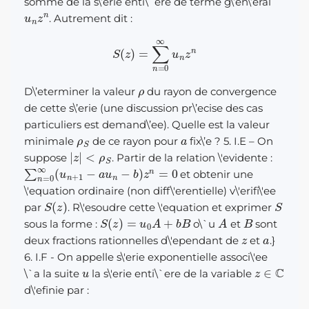
somme de la s\’erie enti\`ere de terme g\’en\’eral
u
n
z
n
. Autrement dit :
S
(
z
)
=
∑
n
=
0
∞
u
n
z
n
ρ
D\’eterminer la valeur
du rayon de convergence
de cette s\’erie (une discussion pr\’ecise des cas
particuliers est demand\’ee). Quelle est la valeur
ρ
S
a
minimale
de ce rayon pour
fix\’e ? 5. I.E – On
|
z
|
<
ρ
S
suppose
. Partir de la relation \'evidente :
∑
n
=
0
∞
(
u
n
+
1
−
a
u
n
−
b
)
z
n
=
0
et obtenir une
\'equation ordinaire (non diff\'erentielle) v\'erifi\'ee
S
(
z
)
S
par
. R\'esoudre cette \'equation et exprimer
S
(
z
)
=
u
0
A
+
b
B
A
B
sous la forme :
o\`u
et
sont
z
a
deux fractions rationnelles d\'ependant de
et
.}
6. I.F - On appelle s\'erie exponentielle associ\'ee
u
z
∈
C
\`a la suite
la s\'erie enti\`ere de la variable
d\'efinie par :