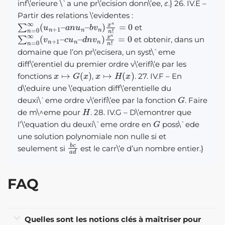
inf\’erieure \`a une pr\’ecision donn\’ee,
.} 26. IV.E –
Partir des relations \’evidentes :
∑
b
v
n
n
=
)
0
x
∞
n
(
n
u
!
n
=
0
+
1
–
a
n
u
n
–
et
∑
d
n
n
v
=
n
0
)
∞
x
(
n
v
n
n
!
+
=
1
0
–
c
u
n
–
et obtenir, dans un
domaine que l’on pr\’ecisera, un syst\`eme
diff\’erentiel du premier ordre v\’erifi\’e par les
x
↦
G
(
x
)
x
↦
H
(
x
)
fonctions
,
. 27. IV.F – En
d\’eduire une \’equation diff\’erentielle du
G
deuxi\`eme ordre v\’erifi\’ee par la fonction
. Faire
H
de m\^eme pour
. 28. IV.G – D\’emontrer que
G
l’\’equation du deuxi\`eme ordre en
poss\`ede
une solution polynomiale non nulle si et
b
c
a
d
seulement si
est le carr\’e d’un nombre entier.}
FAQ
Quelles sont les notions clés à maîtriser pour