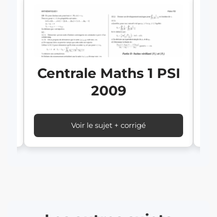
SI
C
Centrale Maths 1 PSI
2009
Voir le sujet + corrigé