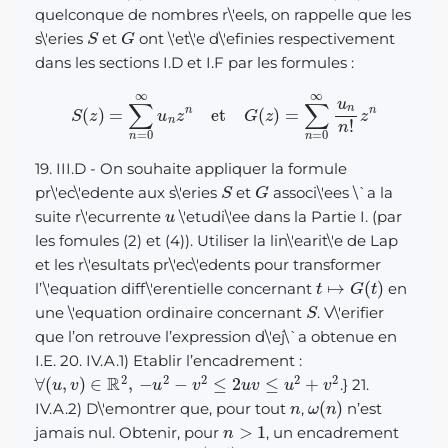
quelconque de nombres r\'eels, on rappelle que les
S
G
s\'eries
et
ont \'et\'e d\'efinies respectivement
dans les sections I.D et I.F par les formules :
S
(
z
)
=
∑
n
=
0
∞
u
n
z
n
et
G
(
z
)
=
∑
n
=
0
∞
u
n
n
!
z
n
19. III.D - On souhaite appliquer la formule
S
G
pr\'ec\'edente aux s\'eries
et
associ\'ees \`a la
u
suite r\'ecurrente
\'etudi\'ee dans la Partie I. (par
les fomules (2) et (4)). Utiliser la lin\'earit\'e de Lap
et les r\'esultats pr\'ec\'edents pour transformer
t
↦
G
(
t
)
l’\'equation diff\'erentielle concernant
en
S
une \'equation ordinaire concernant
. V\'erifier
que l’on retrouve l’expression d\'ej\`a obtenue en
I.E. 20. IV.A.1) Etablir l’encadrement :
∀
(
u
,
v
)
∈
R
2
,
−
u
2
−
v
2
≤
2
u
v
≤
u
2
+
v
2
.} 21.
n
ω
(
n
)
IV.A.2) D\'emontrer que, pour tout
,
n’est
n
>
1
jamais nul. Obtenir, pour
, un encadrement