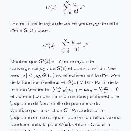
G
(
z
)
=
∑
n
=
0
∞
u
n
n
!
z
n
ρ
G
D\'eterminer le rayon de convergence
de cette
G
s\'erie
. On pose :
G
′
(
z
)
=
∑
n
=
0
∞
u
n
+
1
n
!
z
n
G
′
(
z
)
Montrer que
a m\^eme rayon de
ρ
G
G
(
z
)
x
convergence
que
et que si
est un r\'eel
|
x
|
<
ρ
G
G
′
(
x
)
avec
,
est effectivement la d\'eriv\'ee
x
↦
G
(
x
)
de la fonction r\'eelle
. 7. I.G - Partir de la
∑
n
=
0
∞
(
u
n
+
1
−
a
u
n
−
b
)
x
n
n
!
=
0
relation \'evidente :
et obtenir (par des transformations justifi\'ees) une
\'equation diff\'erentielle du premier ordre
G
v\'erifi\'ee par la fonction
. R\'esoudre cette
\'equation en remarquant que (4) fournit aussi une
G
(
x
)
G
condition initiale pour
. Obtenir
sous la
G
(
x
)
=
u
0
C
+
b
D
C
D