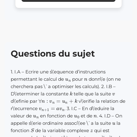
Questions du sujet
1. I.A – Ecrire une s\’equence d’instructions
u
n
n
permettant le calcul de
pour
donn\’e (on ne
cherchera pas \`a optimiser les calculs). 2. I.B –
k
v
D\’eterminer la constante
telle que la suite
∀
n
:
v
n
=
u
n
+
k
d\’efinie par
v\’erifie la relation de
v
n
+
1
=
a
v
n
r\’ecurrence
. 3. I.C – En d\’eduire la
u
n
u
0
n
valeur de
en fonction de
et de
. 4. I.D – On
u
appelle s\’erie ordinaire associ\’ee \`a la suite
la
S
z
fonction
de la variable complexe
qui est