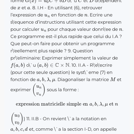
forme
o\`u
et
d\'ependent
x
a
de
et
. 8. I.H - En utilisant (6), retrouver
u
n
n
l’expression de
en fonction de
. Ecrire une
s\'equence d’instructions utilisant cette expression
u
n
n
pour calculer
pour chaque valeur donn\'ee de
.
Ce programme est-il plus rapide que celui du I.A ?
Que peut-on faire pour obtenir un programme
r\'eellement plus rapide ? 9. Question
pr\'eliminaire: Exprimer simplement la valeur de
f
(
a
,
b
)
(
a
,
b
)
∈
C
×
N
o\`u
. 10. II.A - R\'e\'ecrire
(pour cette seule question) le syst\`eme (7) en
a
,
b
,
λ
,
μ
M
fonction de
. Diagonaliser la matrice
et
(
u
n
v
n
)
exprimer
sous la forme :
expression matricielle simple en
a
,
b
,
λ
,
μ
et
n
(
u
0
v
0
)
} 11. II.B - On revient \`a la notation en
a
,
b
,
c
,
d
et, comme \`a la section I-D, on appelle
u
v