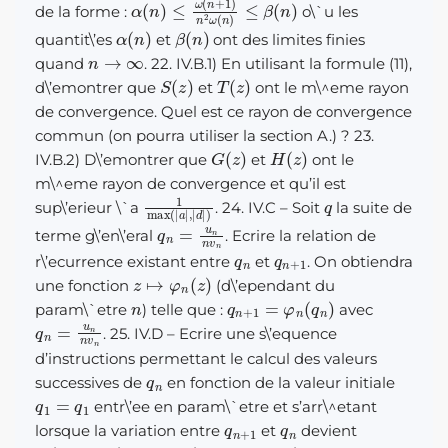
α
(
n
)
≤
ω
(
n
+
1
)
n
2
ω
(
n
)
≤
β
(
n
)
de la forme :
o\`u les
α
(
n
)
β
(
n
)
quantit\’es
et
ont des limites finies
n
→
∞
quand
. 22. IV.B.1) En utilisant la formule (11),
S
(
z
)
T
(
z
)
d\’emontrer que
et
ont le m\^eme rayon
de convergence. Quel est ce rayon de convergence
commun (on pourra utiliser la section A.) ? 23.
G
(
z
)
H
(
z
)
IV.B.2) D\’emontrer que
et
ont le
m\^eme rayon de convergence et qu’il est
1
max
(
|
a
|
,
|
d
|
)
q
sup\’erieur \`a
. 24. IV.C – Soit
la suite de
q
n
=
u
n
n
v
n
terme g\’en\’eral
. Ecrire la relation de
q
n
q
n
+
1
r\’ecurrence existant entre
et
. On obtiendra
z
↦
φ
n
(
z
)
une fonction
(d\’ependant du
n
q
n
+
1
=
φ
n
(
q
n
)
param\`etre
) telle que :
avec
q
n
=
u
n
n
v
n
. 25. IV.D – Ecrire une s\’equence
d’instructions permettant le calcul des valeurs
q
n
successives de
en fonction de la valeur initiale
q
1
=
q
1
entr\’ee en param\`etre et s’arr\^etant
q
n
+
1
q
n
lorsque la variation entre
et
devient
ε