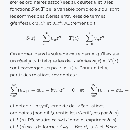
s\'eries ordinaires associ\'ees aux suites
et
les
S
T
z
fonctions
et
de la variable complexe
qui sont
les sommes des s\'eries enti\`eres de termes
u
n
z
n
v
n
z
n
g\'en\'eraux
et
. Autrement dit :
S
(
z
)
=
∑
n
=
0
∞
u
n
z
n
,
T
(
z
)
=
∑
n
=
0
∞
v
n
z
n
On admet, dans la suite de cette partie, qu’il existe
ρ
>
0
S
(
z
)
T
(
z
)
un r\'eel
tel que les deux s\’eries
et
|
z
|
<
ρ
z
sont convergentes pour
. Pour un tel
,
partir des relations \'evidentes :
∑
n
=
0
∞
(
u
n
+
1
−
a
u
n
−
b
v
n
)
z
n
=
0
et
∑
n
=
0
∞
(
v
n
+
1
−
c
u
n
et obtenir un syst\`eme de deux \'equations
S
(
z
)
ordinaires (non diff\'erentielles) v\'erifi\'ees par
T
(
z
)
S
(
z
)
et
. R\'esoudre ce syst\`eme et exprimer
T
(
z
)
A
u
0
+
B
v
0
A
B
et
sous la forme :
o\`u
et
sont