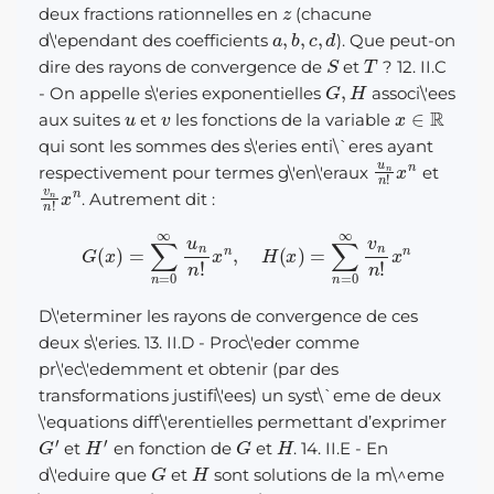
z
deux fractions rationnelles en
(chacune
a
,
b
,
c
,
d
d\'ependant des coefficients
). Que peut-on
S
T
dire des rayons de convergence de
et
? 12. II.C
G
,
H
- On appelle s\'eries exponentielles
associ\'ees
u
v
x
∈
R
aux suites
et
les fonctions de la variable
qui sont les sommes des s\'eries enti\`eres ayant
u
n
n
!
x
n
respectivement pour termes g\'en\'eraux
et
v
n
n
!
x
n
. Autrement dit :
G
(
x
)
=
∑
n
=
0
∞
u
n
n
!
x
n
,
H
(
x
)
=
∑
n
=
0
∞
v
n
n
!
x
n
D\'eterminer les rayons de convergence de ces
deux s\'eries. 13. II.D - Proc\'eder comme
pr\'ec\'edemment et obtenir (par des
transformations justifi\'ees) un syst\`eme de deux
\'equations diff\'erentielles permettant d’exprimer
G
′
H
′
G
H
et
en fonction de
et
. 14. II.E - En
G
H
d\'eduire que
et
sont solutions de la m\^eme