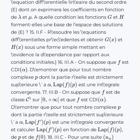
\'equation diff\'erentielle lin\'eaire du second ordre
(E) dont on exprimera les coefficients en fonction
λ
μ
G
H
de
et
. A quelle condition les fonctions
et
forment-elles une base de l’espace des solutions
de (E) ? 15. II.F - R\'esoudre les \'equations
G
(
x
)
diff\'erentielles pr\'ec\'edentes et obtenir
et
H
(
x
)
sous une forme simple mettant en
\'evidence la d\'ependance par rapport aux
f
conditions initiales.} 16. III.A - On suppose que
est
(
α
)
CDI
. D\'emontrer que pour tout nombre
p
complexe
dont la partie r\'eelle est strictement
α
Lap
(
f
)
(
p
)
sup\'erieure \`a
,
est une int\'egrale
f
convergente. 17. III.B - On suppose que
est de
C
1
[
0
,
+
∞
[
f
(
α
)
classe
sur
et que
est CDI
.
p
D\'emontrer que pour tout nombre complexe
dont la partie r\'eelle est strictement sup\'erieure
α
Lap
(
f
′
)
(
p
)
\`a
,
est une int\'egrale convergente
Lap
(
f
′
)
(
p
)
Lap
(
f
)
(
p
)
et calculer
en fonction de
,
p
f
(
0
)
(
u
n
)
de
et de
. 18. III.C - Pour une suite