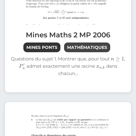
Mines Maths 2 MP 2006
MINES PONTS
MATHÉMATIQUES
n
≥
1
Questions du sujet 1. Montrer que, pour tout
,
n
P
′
x
k
n
,
admet exactement une racine
dans
chacun...