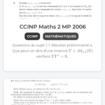
CCINP Maths 2 MP 2006
CCINP
MATHÉMATIQUES
Questions du sujet 1. 1. Résultat préliminaire
\
a.
Y
∈
M
n
,
1
(
R
)
Que peut-on dire d’une matrice
Y
Y
t
=
0
vérifiant
...