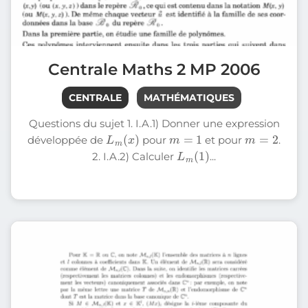
Centrale Maths 2 MP 2006
CENTRALE
MATHÉMATIQUES
Questions du sujet 1. I.A.1) Donner une expression
L
m
)
(
x
m
=
1
m
=
2
développée de
pour
et pour
.
L
m
)
(
1
2. I.A.2) Calculer
...