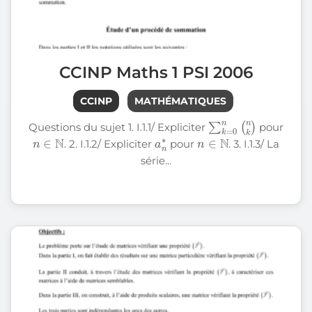
CCINP Maths 1 PSI 2006
CCINP
MATHÉMATIQUES
∑
k
n
=
k
0
)
n
(
Questions du sujet 1. I.1.1/ Expliciter
pour
n
∈
N
∗
n
a
n
∈
N
. 2. I.1.2/ Expliciter
pour
. 3. I.1.3/ La
série...