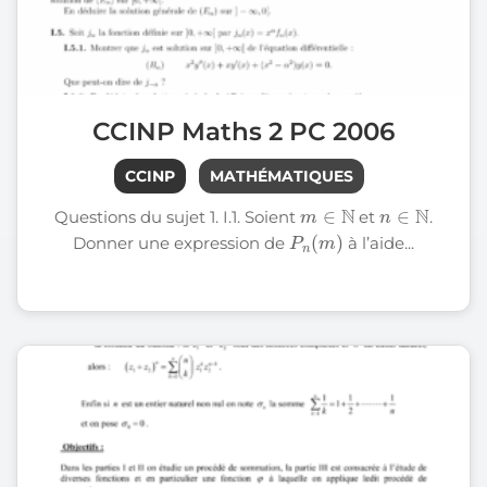
CCINP Maths 2 PC 2006
CCINP
MATHÉMATIQUES
m
∈
N
n
∈
N
Questions du sujet 1. I.1. Soient
et
.
P
m
n
)
(
Donner une expression de
à l’aide...