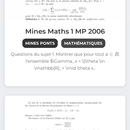
Mines Maths 1 MP 2006
MINES PONTS
MATHÉMATIQUES
x
∈
B
Questions du sujet 1. Montrer que pour tout
,
l’ensemble $\Gamma_x = \{\theta \in
\mathbb{R}_+ \mid \theta x...