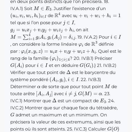
en deux points distincts que l’on précisera. 18.
M
∈
E
3
IV.A.1) Soit
. Justifier l’existence d’un
(
u
i
,
v
i
,
w
i
,
h
i
)
i
∈
I
R
4
u
i
+
v
i
+
w
i
+
h
i
=
1
de
avec
j
∈
I
tel que si l’on pose pour
,
g
j
=
u
i
x
j
+
v
i
y
j
+
w
i
z
j
+
h
i
, on ait
M
=
∑
i
=
1
4
g
i
A
i
g
i
(
A
j
)
=
δ
i
,
j
i
∈
I
,
. 19. IV.A.2) Pour
φ
i
R
3
, on considère la forme linéaire
de
définie
φ
i
(
x
,
y
,
z
)
=
u
i
x
+
v
i
y
+
w
i
z
+
h
i
par :
. Quel est le
(
φ
i
)
1
≤
i
≤
4
rang de la famille
? 20. IV.B.1) Préciser
G
(
A
i
)
i
∈
I
G
(
G
i
)
pour
et en déduire
.} 21. IV.B.2)
Δ
Vérifier que tout point de
est le barycentre du
(
A
i
,
g
i
)
i
∈
I
système pondéré
,
. 22. IV.B.3)
α
M
Déterminer
de sorte que pour tout point
de
[
A
i
,
A
j
]
i
≠
j
G
(
M
)
=
α
toute arête
avec
,
. 23.
Δ
E
3
IV.C.1) Montrer que
est un compact de
. 24.
IV.C.2) Montrer que sur chaque face du tétraèdre,
G
admet un maximum et un minimum. On
précisera la valeur de ces extremums, ainsi que les
G
(
O
)
points où ils sont atteints. 25. IV.C.3) Calculer