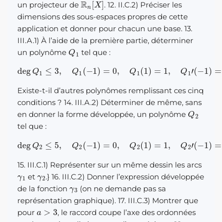
un projecteur de
. 12. II.C.2) Préciser les
dimensions des sous-espaces propres de cette
application et donner pour chacun une base. 13.
III.A.1) À l’aide de la première partie, déterminer
Q
1
un polynôme
tel que :
deg
Q
1
≤
3
,
Q
1
(
−
1
)
=
0
,
Q
1
(
1
)
=
1
,
Q
1
′
(
−
1
)
=
0
,
Q
1
′
(
1
)
=
0
Existe-t-il d’autres polynômes remplissant ces cinq
conditions ? 14. III.A.2) Déterminer de même, sans
Q
2
en donner la forme développée, un polynôme
tel que :
deg
(
−
1
)
=
Q
Q
2
2
≤
′
(
5
1
,
)
Q
=
0
2
(
,
Q
−
1
2
)
=
”
(
0
−
,
1
Q
)
=
2
Q
(
1
2
)
=
”
(
1
1
,
Q
)
=
2
0
′
15. III.C.1) Représenter sur un même dessin les arcs
γ
1
γ
2
et
.} 16. III.C.2) Donner l’expression développée
γ
3
de la fonction
(on ne demande pas sa
représentation graphique). 17. III.C.3) Montrer que
a
>
3
pour
, le raccord coupe l’axe des ordonnées