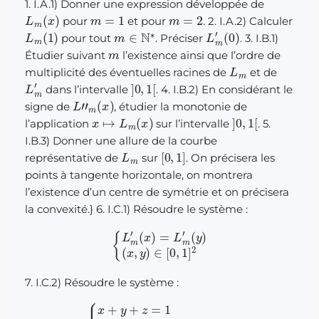
1. I.A.1) Donner une expression développée de
L
m
(
x
)
m
=
1
m
=
2
pour
et pour
. 2. I.A.2) Calculer
L
m
(
1
)
m
∈
N
∗
L
m
′
(
0
)
pour tout
. Préciser
. 3. I.B.1)
m
Étudier suivant
l’existence ainsi que l’ordre de
L
m
multiplicité des éventuelles racines de
et de
L
m
′
]
0
,
1
[
dans l’intervalle
. 4. I.B.2) En considérant le
L
”
m
(
x
)
signe de
, étudier la monotonie de
x
↦
L
m
(
x
)
]
0
,
1
[
l’application
sur l’intervalle
. 5.
I.B.3) Donner une allure de la courbe
L
m
[
0
,
1
]
représentative de
sur
. On précisera les
points à tangente horizontale, on montrera
l’existence d’un centre de symétrie et on précisera
la convexité.} 6. I.C.1) Résoudre le système :
{
L
m
′
(
x
)
=
L
m
′
(
y
)
(
x
,
y
)
∈
[
0
,
1
]
2
7. I.C.2) Résoudre le système :
{
x
+
y
+
z
=
1
L
m
′
(
x
)
=
L
m
′
(
y
)
=
L
m
′
(
z
)
(
x
,
y
,
z
)
∈
[
0
,
1
]
3