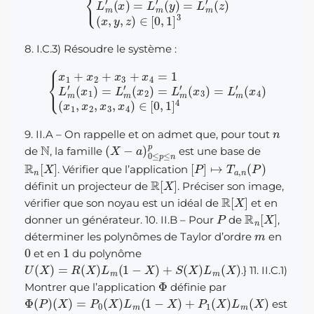
8. I.C.3) Résoudre le système :
{
x
1
(
+
x
x
3
2
)
=
+
L
x
3
m
+
′
x
(
4
x
4
=
)
1
(
L
x
m
1
,
x
′
(
2
x
,
x
1
)
3
=
,
L
x
4
m
)
∈
′
(
x
[
0
2
)
,
1
=
]
L
4
m
′
n
9. II.A – On rappelle et on admet que, pour tout
N
(
X
−
a
)
0
≤
p
≤
n
p
de
, la famille
est une base de
R
n
[
X
]
[
P
]
↦
T
a
,
n
(
P
)
. Vérifier que l’application
R
[
X
]
définit un projecteur de
. Préciser son image,
R
[
X
]
vérifier que son noyau est un idéal de
et en
P
R
n
[
X
]
donner un générateur. 10. II.B – Pour
de
,
m
déterminer les polynômes de Taylor d’ordre
en
0
1
et en
du polynôme
U
(
X
)
=
R
(
X
)
L
m
(
1
−
X
)
+
S
(
X
)
L
m
(
X
)
.} 11. II.C.1)
Φ
Montrer que l’application
définie par
Φ
(
P
)
(
X
)
=
P
0
(
X
)
L
m
(
1
−
X
)
+
P
1
(
X
)
L
m
(
X
)
est
R
n
[
X
]