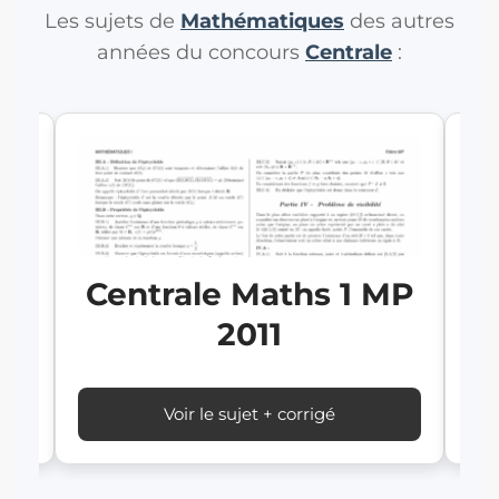
Les sujets de
Mathématiques
des autres
années du concours
Centrale
:
MP
C
Centrale Maths 1 MP
2011
Voir le sujet + corrigé