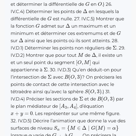
G
O
et déterminer la différentielle de
en
.} 26.
Δ
IV.C.4) Déterminer les points de
en lesquels la
G
différentielle de
est nulle. 27. IV.C.5) Montrer que
G
Δ
la fonction
admet sur
un maximum et un
G
minimum et déterminer ces extremums et de
Δ
sur
ainsi que les points où ils sont atteints. 28.
Σ
IV.D.1) Déterminer les points non réguliers de
. 29.
M
Δ
IV.D.2) Montrer que pour tout
de
, il existe un
[
O
,
M
]
et un seul point du segment
qui
Σ
appartienne à
. 30. IV.D.3) Qu’en déduit-on pour
Σ
B
(
O
,
3
)
l’intersection de
avec
? On précisera les
points de contact de cette intersection avec le
S
(
O
,
3
)
tétraèdre ainsi qu’avec la sphère
.} 31.
Σ
B
(
O
,
3
)
IV.D.4) Préciser les sections de
et de
par
[
A
3
,
A
4
]
le plan médiateur de
, d’équation
x
+
y
=
0
. Les représenter sur une même figure.
32. IV.D.5) Décrire l’animation que donne la vue des
S
α
=
{
M
∈
Δ
∣
G
(
M
)
=
α
}
surfaces de niveau
α
G
min
G
max
lorsque
varie de
à
. On précisera la