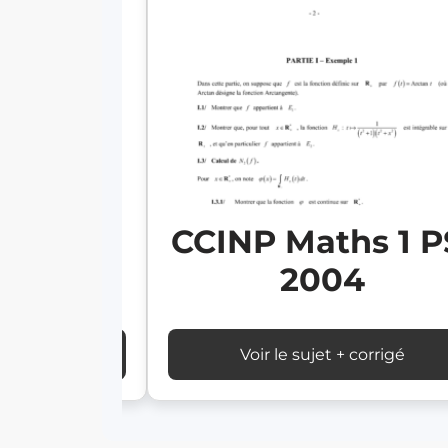
s 1 PSI
CCINP Maths 1 P
5
2004
 corrigé
Voir le sujet + corrigé