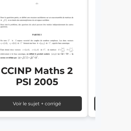
CCINP Maths 2
CCINP
PSI 2005
PS
Voir le sujet + corrigé
Voir le