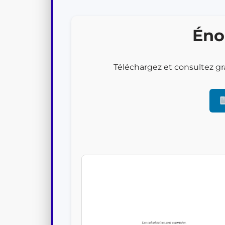
Filière PSI
Filière PC
Éno
Filière MPI
Téléchargez et consultez gr
Filière TSI