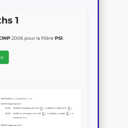
hs 1
CINP
2006 pour la filière
PSI
.
cé