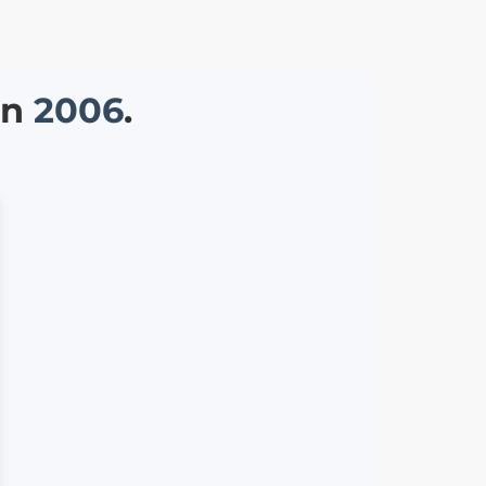
on
2006
.