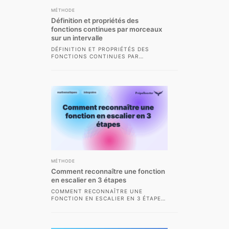
MÉTHODE
Définition et propriétés des
fonctions continues par morceaux
sur un intervalle
DÉFINITION ET PROPRIÉTÉS DES
FONCTIONS CONTINUES PAR
MORCEAUX SUR UN INTERVALLE LA
NOTION DE FONCTION CONTINUE PAR
MORCEAUX...
MÉTHODE
Comment reconnaître une fonction
en escalier en 3 étapes
COMMENT RECONNAÎTRE UNE
FONCTION EN ESCALIER EN 3 ÉTAPES
– GUIDE COMPLET CPGE EN
MATHÉMATIQUES, LA FONCTION EN...