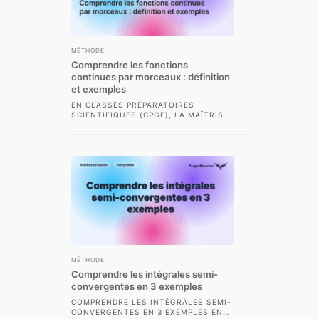
MÉTHODE
Comprendre les fonctions
continues par morceaux : définition
et exemples
EN CLASSES PRÉPARATOIRES
SCIENTIFIQUES (CPGE), LA MAÎTRISE
DES FONCTIONS CONTINUES PAR
MORCEAUX EST INDISPENSABLE
POUR ABORDER L’ÉTUDE DES...
MÉTHODE
Comprendre les intégrales semi-
convergentes en 3 exemples
COMPRENDRE LES INTÉGRALES SEMI-
CONVERGENTES EN 3 EXEMPLES EN