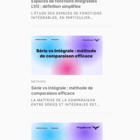
Espaces de fonctions intégrables
L1(I) : définition simplifiée
L’ÉTUDE DES ESPACES DE FONCTIONS
INTÉGRABLES, EN PARTICULIER
L’ESPACE L1(I), OCCUPE UNE PLACE
FONDAMENTALE DANS L’ANALYSE
MODERNE ET...
MÉTHODE
Série vs Intégrale : méthode de
comparaison efficace
LA MAÎTRISE DE LA COMPARAISON
ENTRE SÉRIES ET INTÉGRALES EST
UNE COMPÉTENCE CLÉ DEMANDÉE EN
CPGE SCIENTIFIQUE. CETTE...