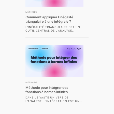
MÉTHODE
Comment appliquer l’inégalité
triangulaire à une intégrale ?
L’INÉGALITÉ TRIANGULAIRE EST UN
OUTIL CENTRAL DE L’ANALYSE
RÉELLE ET, PLUS SPÉCIFIQUEMENT,
DE L’ÉTUDE DES INTÉGRALES DANS
LE...
MÉTHODE
Méthode pour intégrer des
fonctions à bornes infinies
DANS LE VASTE UNIVERS DE
L’ANALYSE, L’INTÉGRATION EST UNE
PIERRE ANGULAIRE DES
MATHÉMATIQUES EN CLASSES
PRÉPARATOIRES. MAIS QU’EN...