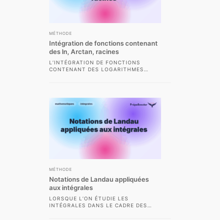
MÉTHODE
Intégration de fonctions contenant
des ln, Arctan, racines
L’INTÉGRATION DE FONCTIONS
CONTENANT DES LOGARITHMES
NÉPÉRIENS (LN), DES ARCS
TANGENTES (ARCTAN) OU BIEN DES
RACINES CARRÉES (√)...
MÉTHODE
Notations de Landau appliquées
aux intégrales
LORSQUE L’ON ÉTUDIE LES
INTÉGRALES DANS LE CADRE DES
CLASSES PRÉPARATOIRES
SCIENTIFIQUES, IL DEVIENT VITE