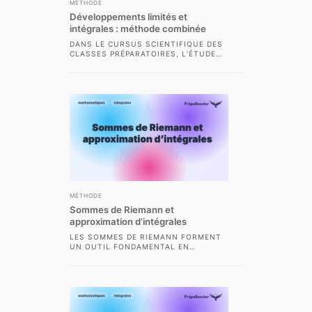
MÉTHODE
Développements limités et
intégrales : méthode combinée
DANS LE CURSUS SCIENTIFIQUE DES
CLASSES PRÉPARATOIRES, L’ÉTUDE
DES INTÉGRALES OCCUPE UNE PLACE
CENTRALE ET LA MAÎTRISE DES...
MÉTHODE
Sommes de Riemann et
approximation d’intégrales
LES SOMMES DE RIEMANN FORMENT
UN OUTIL FONDAMENTAL EN
MATHÉMATIQUES ET EN PHYSIQUE,
INDISPENSABLE POUR ABORDER
L’APPROXIMATION D’INTÉGRALES...