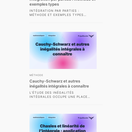
exemples types
INTÉGRATION PAR PARTIES :
MÉTHODE ET EXEMPLES TYPES
L’INTÉGRATION PAR PARTIES EST UNE
TECHNIQUE CENTRALE DANS LE
PROGRAMME...
MÉTHODE
Cauchy-Schwarz et autres
inégalités intégrales à connaître
L’ÉTUDE DES INÉGALITÉS
INTÉGRALES OCCUPE UNE PLACE
PRÉPONDÉRANTE DANS LA
FORMATION MATHÉMATIQUE DES
ÉLÈVES DE CLASSES PRÉPARATOIRES
SCIENTIFIQUES....