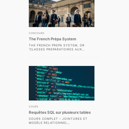
CONCOURS
The French Prépa System
THE FRENCH PREPA SYSTEM, OR
‘CLASSES PREPARATOIRES AUX
GRANDES ECOLES’ (CPGE),
REPRESENTS ONE OF THE MOST
DEMANDING AND...
COURS
Requêtes SQL sur plusieurs tables
COURS COMPLET – JOINTURES ET
MODÈLE RELATIONNEL
INTRODUCTION L’UN DES PRINCIPAUX