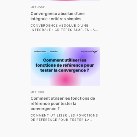
MÉTHODE
Convergence absolue d’une
intégrale : critères simples
CONVERGENCE ABSOLUE D’UNE
INTÉGRALE : CRITÈRES SIMPLES LA
CONVERGENCE ABSOLUE D’UNE
INTÉGRALE EST L’UN DES CONCEPTS
LES PLUS...
MÉTHODE
Comment utiliser les fonctions de
référence pour tester la
convergence ?
COMMENT UTILISER LES FONCTIONS
DE RÉFÉRENCE POUR TESTER LA
CONVERGENCE ? DANS LE CADRE DES
CLASSES PRÉPARATOIRES
SCIENTIFIQUES...