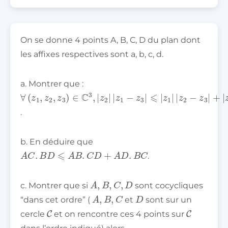
On se donne 4 points A, B, C, D du plan dont
les affixes respectives sont a, b, c, d.
a. Montrer que :
∀
⩽
(
|
z
z
1
1
,
|
z
|
2
z
,
2
z
−
3
z
)
∈
3
|
C
+
|
3
z
,
|
3
z
|
2
|
z
|
|
1
z
−
1
z
−
2
z
|
3
|
.
b. En déduire que
A
C
.
B
D
⩽
A
B
.
C
D
+
A
D
.
B
C
.
A
,
B
,
C
,
D
c. Montrer que si
sont cocycliques
A
,
B
,
C
D
“dans cet ordre” (
et
sont sur un
C
C
cercle
et on rencontre ces 4 points sur