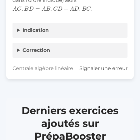
dans l’ordre indiqué) alors
A
C
.
B
D
=
A
B
.
C
D
+
A
D
.
B
C
.
Indication
Correction
Centrale algèbre linéaire
Signaler une erreur
Derniers exercices
ajoutés sur
PrépaBooster