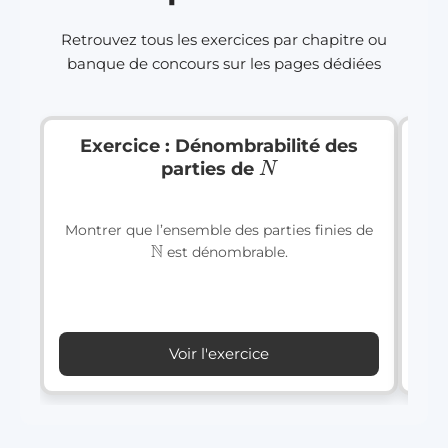
Retrouvez tous les exercices par chapitre ou
banque de concours sur les pages dédiées
Exercice : Dénombrabilité des
N
parties de
a
Montrer que l’ensemble des parties finies de
N
est dénombrable.
a.
conv
Indication
Voir l'exercice
Correction
libre Probabilités
Signaler une erreur
c