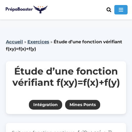
Aller
au
contenu
Accueil
»
Exercices
»
Étude d’une fonction vérifiant
f(xy)=f(x)+f(y)
Étude d’une fonction
vérifiant f(xy)=f(x)+f(y)
Intégration
Mines Ponts
f
:
]
0
;
+
∞
[
→
R