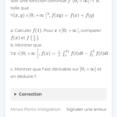
Soit une fonction continue
telle que
∀
(
x
,
y
)
∈
]
0
;
+
∞
[
2
,
f
(
x
y
)
=
f
(
x
)
+
f
(
y
)
f
(
1
)
x
∈
]
0
;
+
∞
[
a. Calculer
. Pour
, comparer
f
(
x
)
f
(
1
x
)
et
.
b. Montrer que
∀
x
∈
]
0
;
+
∞
[
,
f
(
x
)
=
1
x
∫
x
2
x
f
(
t
)
d
t
−
∫
1
2
f
(
t
)
d
t
.
]
0
;
+
∞
[
c. Montrer que f est dérivable sur
et
en déduire f .
Correction
Mines Ponts Intégration
Signaler une erreur