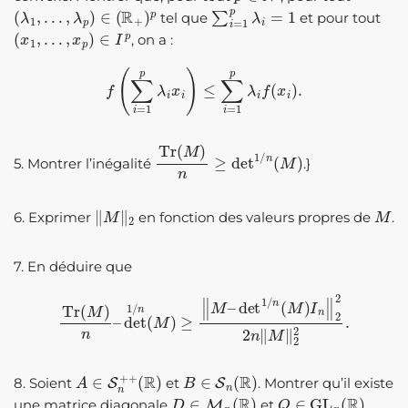
(
λ
1
,
…
,
λ
p
)
∈
(
R
+
)
p
∑
i
=
1
p
λ
i
=
1
tel que
et pour tout
(
x
1
,
…
,
x
p
)
∈
I
p
, on a :
f
(
∑
i
=
1
p
λ
i
x
i
)
≤
∑
i
=
1
p
λ
i
f
(
x
i
)
.
Tr
(
M
)
n
≥
det
1
/
n
(
M
)
5. Montrer l’inégalité
.}
‖
M
‖
2
M
6. Exprimer
en fonction des valeurs propres de
.
7. En déduire que
Tr
(
M
)
n
–
det
1
/
n
(
M
)
≥
‖
M
–
det
1
/
n
(
M
)
I
n
‖
2
2
2
n
‖
M
‖
2
2
.
A
(
R
∈
)
S
n
+
+
B
∈
S
n
(
R
)
8. Soient
et
. Montrer qu’il existe
D
∈
M
n
(
R
)
Q
∈
GL
n
(
R
)
une matrice diagonale
et