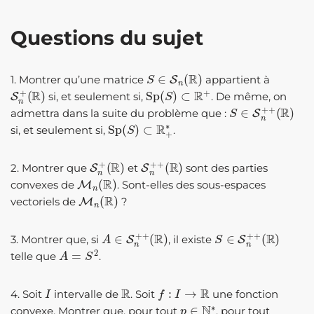
Questions du sujet
S
∈
S
n
(
R
)
1. Montrer qu’une matrice
appartient à
S
(
R
n
)
+
Sp
(
S
)
⊂
R
+
si, et seulement si,
. De même, on
S
(
R
∈
)
S
n
+
+
admettra dans la suite du problème que :
Sp
(
S
)
⊂
R
+
∗
si, et seulement si,
.
S
(
R
n
)
+
S
(
R
n
)
+
+
2. Montrer que
et
sont des parties
M
n
(
R
)
convexes de
. Sont-elles des sous-espaces
M
n
(
R
)
vectoriels de
?
A
(
R
∈
)
S
n
+
+
S
(
R
∈
)
S
n
+
+
3. Montrer que, si
, il existe
A
=
S
2
telle que
.
I
R
f
:
I
→
R
4. Soit
intervalle de
. Soit
une fonction
p
∈
N
∗
convexe. Montrer que, pour tout
, pour tout