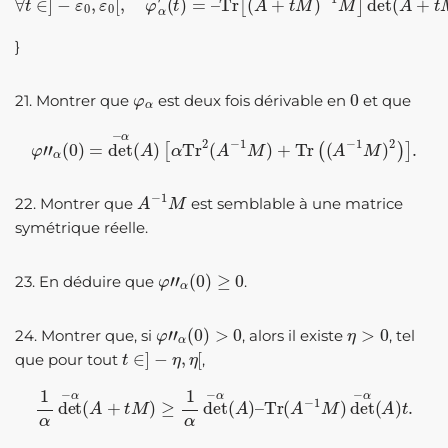
}
φ
α
0
21. Montrer que
est deux fois dérivable en
et que
φ
”
α
(
0
)
=
det
−
α
(
A
)
[
α
Tr
2
(
A
−
1
M
)
+
Tr
(
(
A
−
1
M
)
2
)
]
.
A
−
1
M
22. Montrer que
est semblable à une matrice
symétrique réelle.
φ
”
α
(
0
)
≥
0
23. En déduire que
.
φ
”
α
(
0
)
>
0
η
>
0
24. Montrer que, si
, alors il existe
, tel
t
∈
]
−
η
,
η
[
que pour tout
,
1
α
det
−
α
(
A
+
t
M
)
≥
1
α
det
−
α
(
A
)
–
Tr
(
A
−
1
M
)
det
−
α
(
A
)
t
.