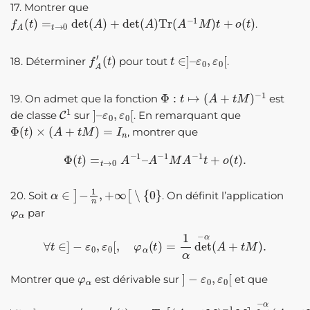
17. Montrer que
f
A
(
t
)
=
t
→
0
det
(
A
)
+
det
(
A
)
Tr
(
A
−
1
M
)
t
+
o
(
t
)
.
f
(
A
t
)
′
t
ε
∈
0
,
]
ε
–
0
[
18. Déterminer
pour tout
.
Φ
:
t
↦
(
A
+
t
M
)
−
1
19. On admet que la fonction
est
C
1
]
ε
–
0
,
ε
0
[
de classe
sur
. En remarquant que
Φ
(
t
)
×
(
A
+
t
M
)
=
I
n
, montrer que
Φ
(
t
)
=
t
→
0
A
−
1
–
A
−
1
M
A
−
1
t
+
o
(
t
)
.
α
∈
]
−
1
n
,
+
∞
[
∖
{
0
}
20. Soit
. On définit l’application
φ
α
par
∀
t
∈
]
−
ε
0
,
ε
0
[
,
φ
α
(
t
)
=
1
α
det
−
α
(
A
+
t
M
)
.
φ
α
]
−
ε
0
,
ε
0
[
Montrer que
est dérivable sur
et que
∀
t
∈
]
−
ε
0
,
ε
0
[
,
φ
α
′
(
t
)
=
–
Tr
[
(
A
+
t
M
)
−
1
M
]
det
−
α
(
A
+
t
M
)
.