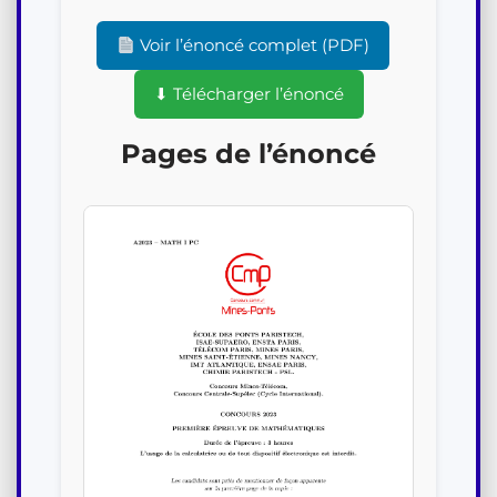
Voir l’énoncé complet (PDF)
⬇ Télécharger l’énoncé
Pages de l’énoncé