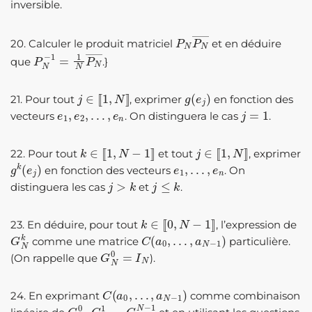
inversible.
P
N
P
N
―
20. Calculer le produit matriciel
et en déduire
P
N
−
1
=
1
N
P
N
―
que
.}
j
∈
[
[
1
,
N
]
]
g
(
e
j
)
21. Pour tout
, exprimer
en fonction des
e
1
,
e
2
,
…
,
e
n
j
=
1
vecteurs
. On distinguera le cas
.
k
∈
[
[
1
,
N
−
1
]
]
j
∈
[
[
1
,
N
]
]
22. Pour tout
et tout
, exprimer
g
k
(
e
j
)
e
1
,
…
,
e
n
en fonction des vecteurs
. On
j
>
k
j
≤
k
distinguera les cas
et
.
k
∈
[
[
0
,
N
−
1
]
]
23. En déduire, pour tout
, l’expression de
G
N
k
C
(
a
0
,
…
,
a
N
−
1
)
comme une matrice
particulière.
G
N
0
=
I
N
(On rappelle que
).
C
(
a
0
,
…
,
a
N
−
1
)
24. En exprimant
comme combinaison
G
N
0
G
N
1
G
N
N
−
1