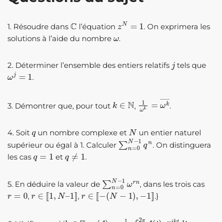
C
z
N
=
1
1. Résoudre dans
l’équation
. On exprimera les
ω
solutions à l’aide du nombre
.
j
2. Déterminer l’ensemble des entiers relatifs
tels que
ω
j
=
1
.
k
∈
N
1
ω
k
=
ω
k
―
3. Démontrer que, pour tout
,
.
q
N
4. Soit
un nombre complexe et
un entier naturel
∑
n
=
0
N
−
1
q
n
supérieur ou égal à 1. Calculer
. On distinguera
q
=
1
q
≠
1
les cas
et
.
∑
n
=
0
N
−
1
ω
r
n
5. En déduire la valeur de
, dans les trois cas
r
=
0
r
∈
[
[
1
,
N
–
1
]
]
r
∈
[
[
−
(
N
−
1
)
,
−
1
]
]
,
,
.}
∀
k
∈
Z
c
k
(
f
)
=
1
2
π
∫
0
2
π
f
(
t
)
e
−
i
k
t
d
t