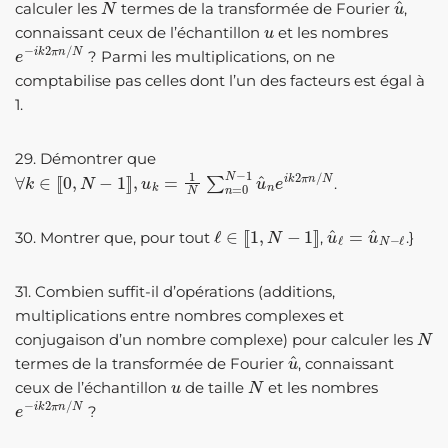
calculer les
termes de la transformée de Fourier
,
u
connaissant ceux de l’échantillon
et les nombres
e
−
i
k
2
π
n
/
N
? Parmi les multiplications, on ne
comptabilise pas celles dont l’un des facteurs est égal à
1.
29. Démontrer que
∀
k
∈
[
[
0
,
N
−
1
]
]
,
u
k
=
1
N
∑
n
=
0
N
−
1
u
^
n
e
i
k
2
π
n
/
N
.
ℓ
∈
[
[
1
,
N
−
1
]
]
u
^
ℓ
=
u
^
N
−
ℓ
30. Montrer que, pour tout
,
.}
31. Combien suffit-il d’opérations (additions,
multiplications entre nombres complexes et
N
conjugaison d’un nombre complexe) pour calculer les
u
^
termes de la transformée de Fourier
, connaissant
u
N
ceux de l’échantillon
de taille
et les nombres
e
−
i
k
2
π
n
/
N
?