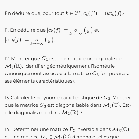
k
∈
Z
∗
c
k
(
f
′
)
=
i
k
c
k
(
f
)
En déduire que, pour tout
,
.}
|
c
k
(
f
)
|
=
o
k
→
+
∞
(
1
k
)
11. En déduire que
et
|
c
−
k
(
f
)
|
=
o
k
→
+
∞
(
1
k
)
.
G
3
12. Montrer que
est une matrice orthogonale de
M
3
(
R
)
. Identifier géométriquement l’isométrie
G
3
canoniquement associée à la matrice
(on précisera
ses éléments caractéristiques).
G
3
13. Calculer le polynôme caractéristique de
. Montrer
G
3
M
3
(
C
)
que la matrice
est diagonalisable dans
. Est-
M
3
(
R
)
elle diagonalisable dans
?
P
3
M
3
(
C
)
14. Déterminer une matrice
inversible dans
D
3
∈
M
3
(
C
)
et une matrice
diagonale telles que