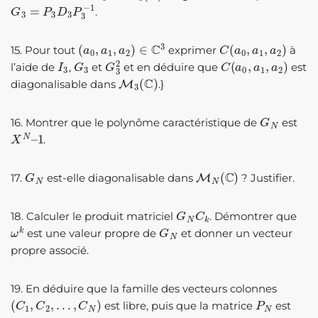
G
3
=
P
3
D
3
P
3
−
1
.
(
a
0
,
a
1
,
a
2
)
∈
C
3
C
(
a
0
,
a
1
,
a
2
)
15. Pour tout
exprimer
à
I
3
G
3
G
3
2
C
(
a
0
,
a
1
,
a
2
)
l’aide de
,
et
et en déduire que
est
M
3
(
C
)
diagonalisable dans
.}
G
N
16. Montrer que le polynôme caractéristique de
est
X
N
–
1
.
G
N
M
N
(
C
)
17.
est-elle diagonalisable dans
? Justifier.
G
N
C
k
18. Calculer le produit matriciel
. Démontrer que
ω
k
G
N
est une valeur propre de
et donner un vecteur
propre associé.
19. En déduire que la famille des vecteurs colonnes
(
C
1
,
C
2
,
…
,
C
N
)
P
N
est libre, puis que la matrice
est