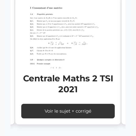
SI
C
Centrale Maths 2 TSI
2021
Voir le sujet + corrigé