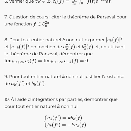
6. Vérifier que
,
.
7. Question de cours : citer le théorème de Parseval pour
f
∈
C
0
2
π
une fonction
.
k
|
c
k
(
f
)
|
2
8. Pour tout entier naturel
non nul, exprimer
|
c
−
k
(
f
)
|
2
a
k
2
(
f
)
b
k
2
(
f
)
et
en fonction de
et
et, en utilisant
le théorème de Parseval, démontrer que
lim
k
→
+
∞
c
k
(
f
)
=
lim
k
→
+
∞
c
−
k
(
f
)
=
0
.
k
9. Pour tout entier naturel
non nul, justifier l’existence
a
k
(
f
′
)
b
k
(
f
′
)
de
et
.
10. À l’aide d’intégrations par parties, démontrer que,
k
pour tout entier naturel
non nul,
{
a
k
(
f
′
)
=
k
b
k
(
f
)
,
b
k
(
f
′
)
=
−
k
a
k
(
f
)
.