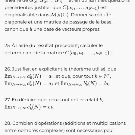
linéaire de
,
, …,
et en utilisant les questions
C
(
a
0
,
…
,
a
N
−
1
)
précédentes, justifier que
est
M
N
(
C
)
diagonalisable dans
. Donner sa réduite
diagonale et une matrice de passage de la base
canonique à une base de vecteurs propres.
25. À l’aide du résultat précédent, calculer le
C
(
a
0
,
a
1
,
…
,
a
N
−
1
)
déterminant de la matrice
.}
26. Justifier, en explicitant le théorème utilisé, que
lim
(
N
)
=
N
a
→
0
+
∞
a
0
′
k
∈
N
∗
, et que, pour tout
,
lim
(
N
)
=
N
a
→
k
+
∞
a
k
′
lim
(
N
)
=
N
b
→
k
+
∞
b
k
′
et
.
k
27. En déduire que, pour tout entier relatif
,
lim
(
N
)
=
N
c
→
k
+
∞
c
k
′
.
28. Combien d’opérations (additions et multiplications
entre nombres complexes) sont nécessaires pour
N
u
^