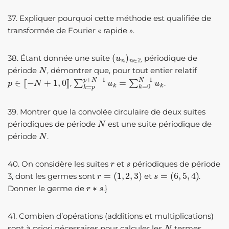
37. Expliquer pourquoi cette méthode est qualifiée de
transformée de Fourier « rapide ».
(
u
n
)
n
∈
Z
38. Étant donnée une suite
périodique de
N
période
, démontrer que, pour tout entier relatif
p
∈
[
[
−
N
+
1
,
0
]
]
∑
k
=
p
p
+
N
−
1
u
k
=
∑
k
=
0
N
−
1
u
k
,
.
39. Montrer que la convolée circulaire de deux suites
N
périodiques de période
est une suite périodique de
N
période
.
r
s
40. On considère les suites
et
périodiques de période
r
=
(
1
,
2
,
3
)
s
=
(
6
,
5
,
4
)
3, dont les germes sont
et
.
r
∗
s
Donner le germe de
.}
41. Combien d’opérations (additions et multiplications)
N
sont à priori nécessaires pour calculer les
termes