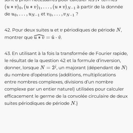
(
u
∗
v
)
0
,
(
u
∗
v
)
1
,
…
,
(
u
∗
v
)
N
−
1
à partir de la donnée
u
0
,
…
,
u
N
−
1
v
0
,
…
,
v
N
−
1
de
et
?
u
v
N
42. Pour deux suites
et
périodiques de période
,
u
∗
v
^
=
u
^
⋅
v
^
montrer que
.
43. En utilisant à la fois la transformée de Fourier rapide,
le résultat de la question 42 et la formule d’inversion,
N
=
2
j
N
donner, lorsque
, un majorant (dépendant de
)
du nombre d’opérations (additions, multiplications
entre nombres complexes, divisions d’un nombre
complexe par un entier naturel) utilisées pour calculer
efficacement le germe de la convolée circulaire de deux
N
suites périodiques de période
.}