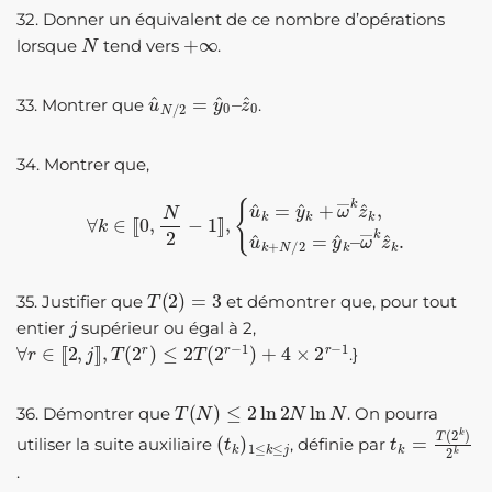
32. Donner un équivalent de ce nombre d’opérations
N
+
∞
lorsque
tend vers
.
u
z
^
^
0
N
/
2
=
y
^
0
–
33. Montrer que
.
34. Montrer que,
∀
k
∈
[
[
0
,
N
2
−
1
]
]
,
{
u
^
k
=
ω
y
―
^
k
k
+
z
ω
^
―
k
.
k
z
^
k
,
u
^
k
+
N
/
2
=
y
^
k
–
T
(
2
)
=
3
35. Justifier que
et démontrer que, pour tout
j
entier
supérieur ou égal à 2,
∀
r
∈
[
[
2
,
j
]
]
,
T
(
2
r
)
≤
2
T
(
2
r
−
1
)
+
4
×
2
r
−
1
.}
T
(
N
)
≤
2
ln
2
N
ln
N
36. Démontrer que
. On pourra
(
t
k
)
1
≤
k
≤
j
t
k
=
T
(
2
k
)
2
k
utiliser la suite auxiliaire
, définie par
.