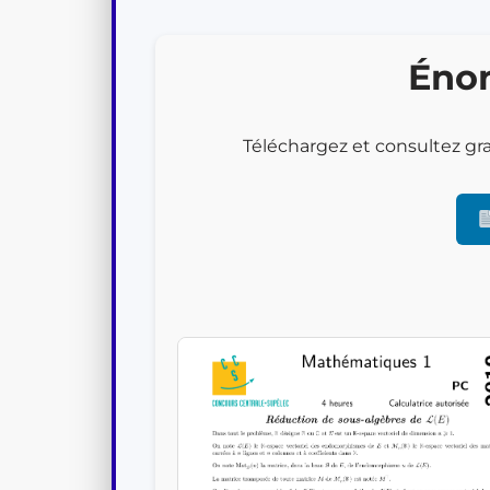
Filière PSI
Filière PC
Énon
Filière MPI
Téléchargez et consultez gr
Filière TSI