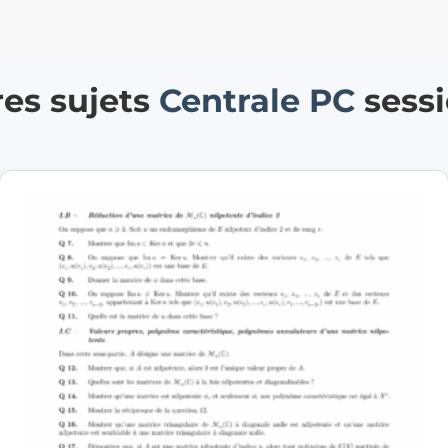
res sujets
Centrale
PC
sess