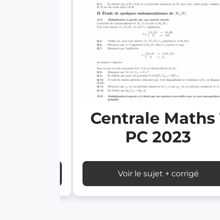
Maths 2
Centrale Maths 
024
PC 2023
 corrigé
Voir le sujet + corrigé