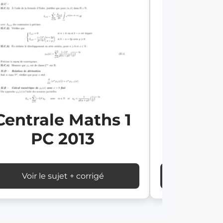
Centrale Maths 1
Centra
PC 2013
P
Voir le sujet + corrigé
Voir le