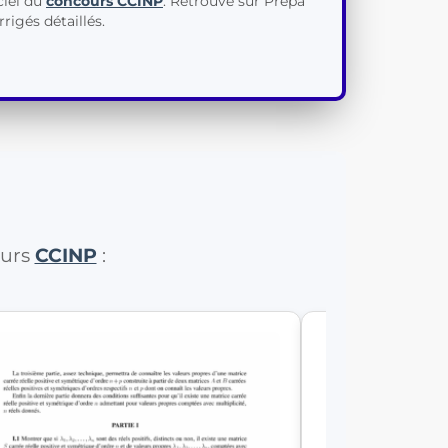
ciel du
concours CCINP
. Retrouve sur Prépa
rigés détaillés.
ours
CCINP
: