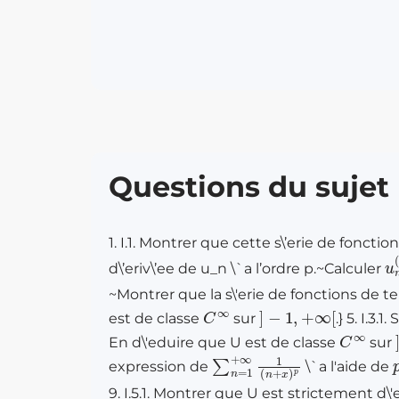
Questions du sujet
1. I.1. Montrer que cette s\’erie de fonction
u
(
x
d\’eriv\’ee de u_n \`a l’ordre p.~Calculer
~Montrer que la s\'erie de fonctions de te
C
∞
]
−
1
,
+
∞
[
est de classe
sur
.} 5. I.3.1.
C
∞
En d\'eduire que U est de classe
sur
∑
n
=
1
+
∞
1
(
n
+
x
)
p
expression de
\`a l'aide de
9. I.5.1. Montrer que U est strictement d\