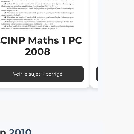
CINP Maths 1 PC
CCINP 
2008
Voir le sujet + corrigé
Voir le
on
2010
.