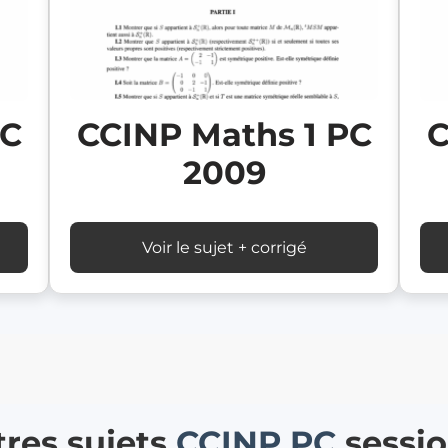
CCINP Maths 1 PC
PC
C
2009
Voir le sujet + corrigé
tres sujets
CCINP
PC
sessi