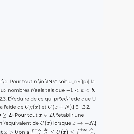
’e. Pour tout n \in \IN^*, soit u_n^{(p)} la
−
1
<
a
<
b
.
b deux nombres r\’eels tels que
 I.2.3. D\'eduire de ce qui pr\'ec\`ede que U
U
N
(
x
)
U
(
x
+
N
)
a l'aide de
et
.} 6. I.3.2.
p
≥
2
x
∈
D
.~Pour tout
, \'etablir une
U
(
x
)
x
→
−
N
n \'equivalent de
lorsque
.}
x
>
0
∫
x
+
1
+
∞
d
t
t
2
≤
U
(
x
)
≤
∫
x
+
∞
d
t
t
2
ut
on a
.