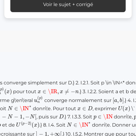
Voir le sujet + corrigé
s converge simplement sur D.} 2. I.2.1. Soit p \in \IN^* donn\
n
)
(
p
)
x
∈
\IR
,
x
≠
−
n
pour tout
.} 3. I.2.2. Soient a et 
u
n
(
p
)
[
a
,
b
]
rme g\'en\'eral
converge normalement sur
.} 4.
N
∈
\IN
∗
x
∈
D
U
(
x
)
 Soit
donn\'e. Pour tout
, exprimer
\`
]
−
N
−
1
,
−
N
[
D
p
∈
\IN
, puis sur
.} 7. I.3.3. Soit
donn\'e,
p
U
(
x
(
)
p
−
2
)
N
∈
\IN
∗
et de
.} 8. I.4. Soit
donn\'e. Donner u
]
−
1
,
+
∞
[
'ecroissante sur
.} 10. I.5.2. Montrer que pour to