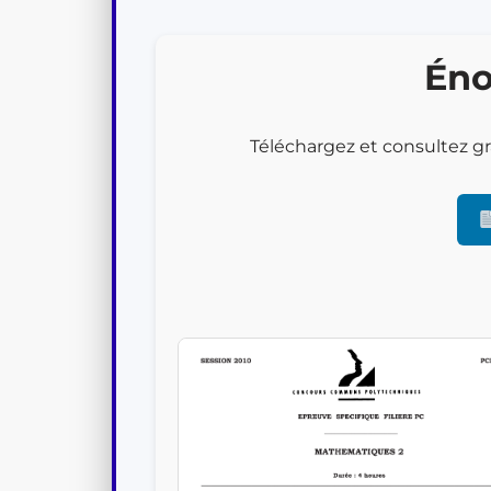
Filière PSI
Filière PC
Éno
Filière MPI
Téléchargez et consultez g
Filière TSI