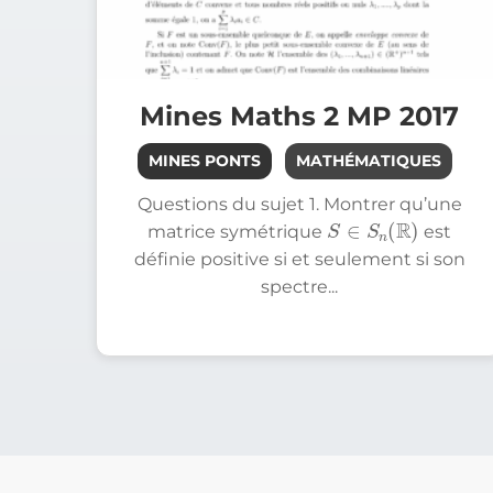
Filière PSI
Filière PC
Mines Maths 2 MP 2017
Filière MPI
MINES PONTS
MATHÉMATIQUES
Filière TSI
Questions du sujet 1. Montrer qu’une
S
∈
S
n
(
R
)
matrice symétrique
est
définie positive si et seulement si son
spectre...