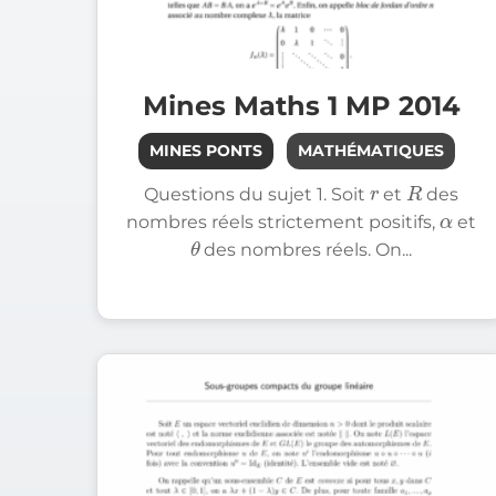
Filière MP
Filière MP
Filière PSI
Filière PSI
Mines Maths 1 MP 2014
Filière PC
Filière PC
MINES PONTS
MATHÉMATIQUES
r
R
Chimie
Filière MPI
Questions du sujet 1. Soit
et
des
α
nombres réels strictement positifs,
et
θ
Filière TSI
des nombres réels. On...
Filière MP
Filière PSI
Langues (EN, ALL, ES)
Filière MP