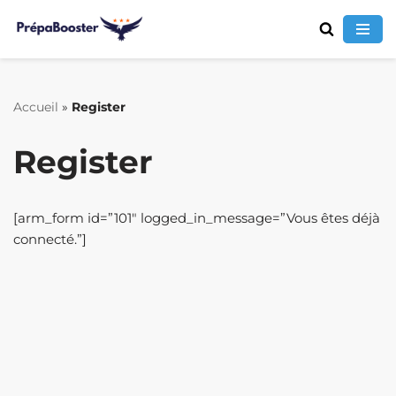
Aller
au
contenu
Accueil
»
Register
Register
[arm_form id=”101″ logged_in_message=”Vous êtes déjà
connecté.”]