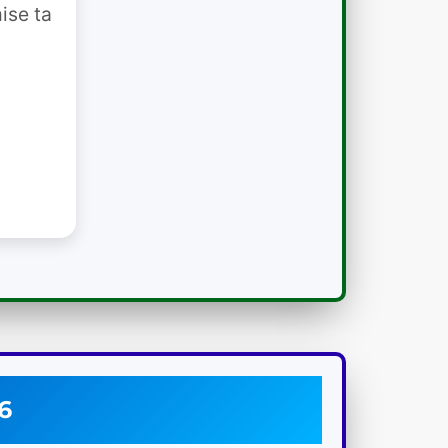
ise ta
6