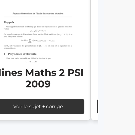
ines Maths 2 PSI
Mines 
2009
Voir le sujet + corrigé
Voir le