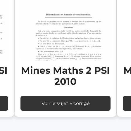
SI
Mines Maths 2 PSI
M
2010
Voir le sujet + corrigé