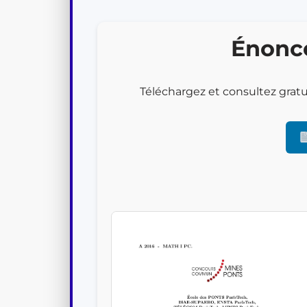
Filière PSI
Filière PC
Énoncé
Filière MPI
Téléchargez et consultez grat
Filière TSI