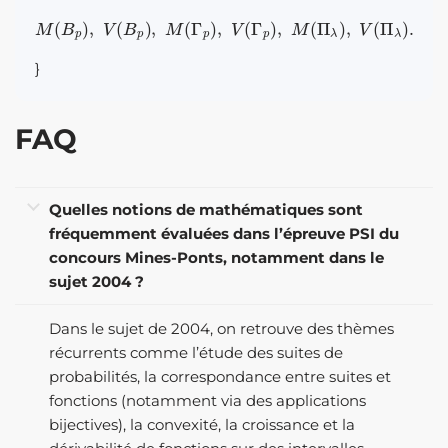
M
(
B
p
)
,
V
(
B
p
)
,
M
(
Γ
p
)
,
V
(
Γ
p
)
,
M
(
Π
λ
)
,
V
(
Π
λ
)
.
}
FAQ
Quelles notions de mathématiques sont
fréquemment évaluées dans l’épreuve PSI du
concours Mines-Ponts, notamment dans le
sujet 2004 ?
Dans le sujet de 2004, on retrouve des thèmes
récurrents comme l’étude des suites de
probabilités, la correspondance entre suites et
fonctions (notamment via des applications
bijectives), la convexité, la croissance et la