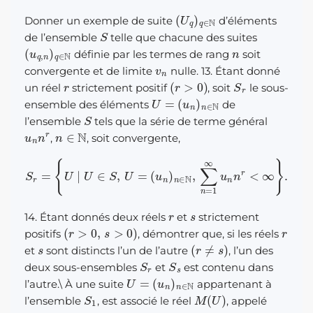
(
U
q
)
q
∈
N
Donner un exemple de suite
d’éléments
S
de l’ensemble
telle que chacune des suites
(
u
q
,
n
)
q
∈
N
n
définie par les termes de rang
soit
v
n
convergente et de limite
nulle. 13. Étant donné
r
(
r
>
0
)
S
r
un réel
strictement positif
, soit
le sous-
U
(
u
=
n
)
n
∈
N
ensemble des éléments
de
S
l’ensemble
tels que la série de terme général
u
n
n
r
n
∈
N
,
, soit convergente,
S
r
=
{
U
∣
U
∈
S
,
U
=
(
u
n
)
n
∈
N
,
∑
n
=
1
∞
u
n
n
r
<
∞
}
.
r
s
14. Étant donnés deux réels
et
strictement
(
r
>
0
,
s
>
0
)
r
positifs
, démontrer que, si les réels
s
(
r
≠
s
)
et
sont distincts l’un de l’autre
, l’un des
S
r
S
s
deux sous-ensembles
et
est contenu dans
U
(
u
=
n
)
n
∈
N
l’autre.
\
À une suite
appartenant à
S
1
M
(
U
)
l’ensemble
, est associé le réel
, appelé
U