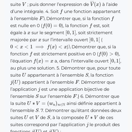
V
V
―
(
x
)
suite
; puis donner l’expression de
à l’aide
f
d’une intégrale. 4. Soit
une fonction appartenant
F
f
à l’ensemble
.
\
Démontrer que, si la fonction
f
(
0
)
=
0
f
est nulle en 0 (
), la fonction
est, soit
x
[
0
,
1
]
égale à
sur le segment
, soit strictement
x
]
0
,
1
[
majorée par
sur l’intervalle ouvert
(
0
<
x
<
1
⟹
f
(
x
)
<
x
).
\
Démontrer que, si la
f
f
(
0
)
>
0
fonction
est strictement positive en 0 (
),
f
(
x
)
=
x
]
0
,
1
[
l’équation
a, dans l’intervalle ouvert
,
au plus une solution. 5. Démontrer que, pour toute
U
S
suite
appartenant à l’ensemble
, la fonction
j
(
U
)
F
appartient à l’ensemble
. Démontrer que
j
l’application
est une application bijective de
S
F
l’ensemble
sur l’ensemble
.} 6. Démontrer que
U
(
w
∗
n
V
)
n
=
∈
N
la suite
ainsi définie appartient à
S
l’ensemble
. 7. Démontrer qu’étant données deux
U
V
S
U
∗
V
suites
et
de
, à la composée
de ces
j
suites correspond par l’application
le produit des
j
(
U
)
j
(
V
)
fonctions
et
: