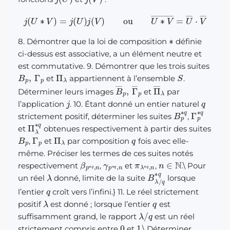
j
(
U
∗
V
)
=
j
(
U
)
j
(
V
)
ou
U
∗
V
―
=
U
―
⋅
V
―
∗
8. Démontrer que la loi de composition
définie
ci-dessus est associative, a un élément neutre et
est commutative. 9. Démontrer que les trois suites
B
p
,
Γ
p
Π
λ
S
et
appartiennent à l’ensemble
.
B
―
p
,
Γ
―
Π
p
―
λ
Déterminer leurs images
et
par
j
q
l’application
. 10. Étant donné un entier naturel
B
p
∗
Γ
q
p
∗
q
strictement positif, déterminer les suites
,
Π
λ
∗
q
et
obtenues respectivement à partir des suites
B
p
Γ
p
Π
λ
q
,
et
par composition
fois avec elle-
même. Préciser les termes de ces suites notés
β
p
∗
q
γ
,
n
p
∗
q
,
n
π
λ
∗
q
n
,
n
∈
N
respectivement
,
et
,
.
\
Pour
λ
B
λ
/
q
∗
q
un réel
donné, limite de la suite
lorsque
q
l’entier
croît vers l’infini.} 11. Le réel strictement
λ
q
positif
est donné ; lorsque l’entier
est
λ
/
q
suffisamment grand, le rapport
est un réel
0
1
strictement compris entre
et
.
\
Déterminer,