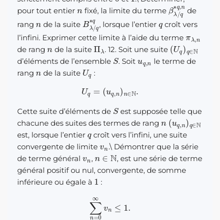
n
β
λ
/
q
∗
q
,
n
pour tout entier
fixé, la limite du terme
de
n
B
λ
/
q
∗
q
q
rang
de la suite
, lorsque l’entier
croît vers
π
λ
,
n
l’infini. Exprimer cette limite à l’aide du terme
n
Π
λ
(
U
q
)
q
∈
N
de rang
de la suite
. 12. Soit une suite
S
u
q
,
n
d’éléments de l’ensemble
. Soit
le terme de
n
U
q
rang
de la suite
:
U
q
=
(
u
q
,
n
)
n
∈
N
.
S
Cette suite d’éléments de
est supposée telle que
n
(
u
q
,
n
)
q
∈
N
chacune des suites des termes de rang
q
est, lorsque l’entier
croît vers l’infini, une suite
v
n
convergente de limite
.
\
Démontrer que la série
v
n
n
∈
N
de terme général
,
, est une série de terme
général positif ou nul, convergente, de somme
1
inférieure ou égale à
:
∑
n
=
0
∞
v
n
≤
1.