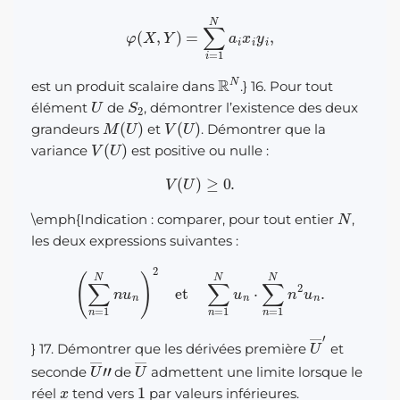
φ
(
X
,
Y
)
=
∑
i
=
1
N
a
i
x
i
y
i
,
R
N
est un produit scalaire dans
.} 16. Pour tout
U
S
2
élément
de
, démontrer l’existence des deux
M
(
U
)
V
(
U
)
grandeurs
et
. Démontrer que la
V
(
U
)
variance
est positive ou nulle :
V
(
U
)
≥
0.
N
\emph{Indication : comparer, pour tout entier
,
les deux expressions suivantes :
(
∑
n
=
1
N
n
u
n
)
2
et
∑
n
=
1
N
u
n
⋅
∑
n
=
1
N
n
2
u
n
.
U
―
′
} 17. Démontrer que les dérivées première
et
U
―
”
U
―
seconde
de
admettent une limite lorsque le
x
1
réel
tend vers
par valeurs inférieures.