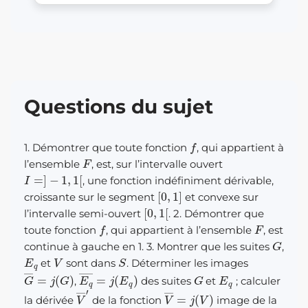
Questions du sujet
f
1. Démontrer que toute fonction
, qui appartient à
F
l’ensemble
, est, sur l’intervalle ouvert
I
=
]
−
1
,
1
[
, une fonction indéfiniment dérivable,
[
0
,
1
]
croissante sur le segment
et convexe sur
[
0
,
1
[
l’intervalle semi-ouvert
. 2. Démontrer que
f
F
toute fonction
, qui appartient à l’ensemble
, est
G
continue à gauche en 1. 3. Montrer que les suites
,
E
q
V
S
et
sont dans
. Déterminer les images
G
―
=
j
(
G
)
E
q
―
=
j
(
E
q
)
G
E
q
,
des suites
et
; calculer
V
―
′
V
―
=
j
(
V
)
la dérivée
de la fonction
image de la