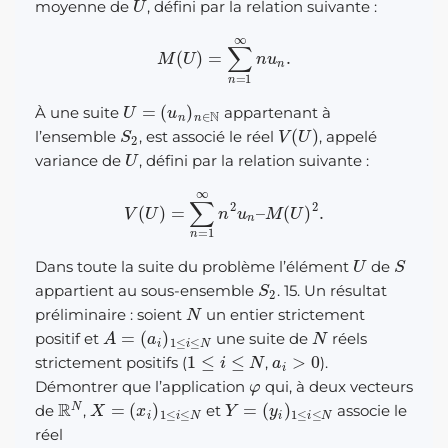
moyenne de
, défini par la relation suivante :
M
(
U
)
=
∑
n
=
1
∞
n
u
n
.
U
(
u
=
n
)
n
∈
N
À une suite
appartenant à
S
2
V
(
U
)
l’ensemble
, est associé le réel
, appelé
U
variance de
, défini par la relation suivante :
V
(
U
)
=
∑
n
=
1
∞
n
2
u
n
–
M
(
U
)
2
.
U
S
Dans toute la suite du problème l’élément
de
S
2
appartient au sous-ensemble
. 15. Un résultat
N
préliminaire : soient
un entier strictement
A
=
(
a
i
)
1
≤
i
≤
N
N
positif et
une suite de
réels
1
≤
i
≤
N
a
i
>
0
strictement positifs (
,
).
φ
Démontrer que l’application
qui, à deux vecteurs
R
N
X
=
(
x
i
)
1
≤
i
≤
N
Y
=
(
y
i
)
1
≤
i
≤
N
de
,
et
associe le
réel