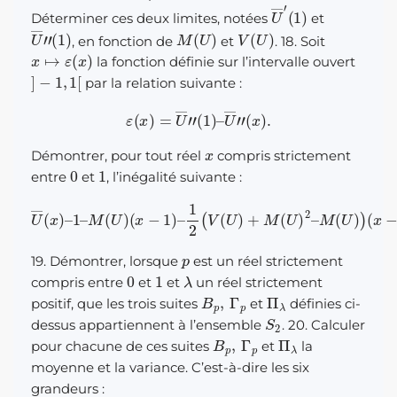
U
―
′
(
1
)
Déterminer ces deux limites, notées
et
U
―
”
(
1
)
M
(
U
)
V
(
U
)
, en fonction de
et
. 18. Soit
x
↦
ε
(
x
)
la fonction définie sur l’intervalle ouvert
]
−
1
,
1
[
par la relation suivante :
ε
(
x
)
=
U
―
”
(
1
)
–
U
―
”
(
x
)
.
x
Démontrer, pour tout réel
compris strictement
0
1
entre
et
, l’inégalité suivante :
U
―
(
x
)
–
1
–
M
(
(
U
x
−
)
(
1
x
)
2
−
≤
1
)
1
–
2
1
(
2
x
(
−
V
1
(
)
U
2
ε
)
(
+
x
M
)
.
(
U
)
2
–
M
(
U
)
)
p
19. Démontrer, lorsque
est un réel strictement
0
1
λ
compris entre
et
et
un réel strictement
B
p
,
Γ
p
Π
λ
positif, que les trois suites
et
définies ci-
S
2
dessus appartiennent à l’ensemble
. 20. Calculer
B
p
,
Γ
p
Π
λ
pour chacune de ces suites
et
la
moyenne et la variance. C’est-à-dire les six
grandeurs :