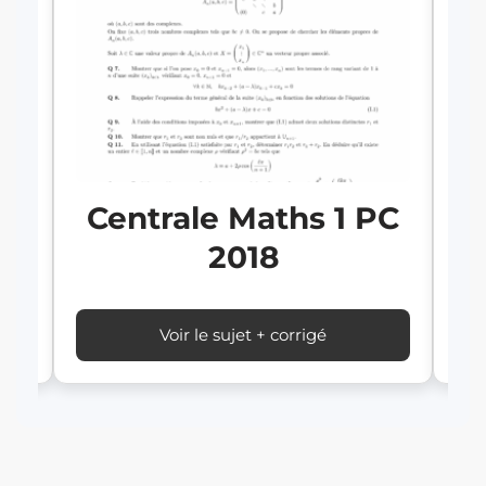
PC
C
Centrale Maths 1 PC
2018
Voir le sujet + corrigé