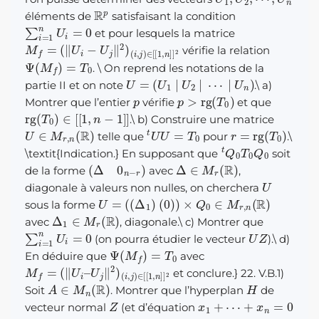
R
p
éléments de
satisfaisant la condition
∑
i
=
1
n
U
i
=
0
et pour lesquels la matrice
M
f
=
(
‖
U
i
−
U
j
‖
2
)
(
i
,
j
)
∈
[
[
1
,
n
]
]
2
vérifie la relation
Ψ
(
M
f
)
=
T
0
.
\
On reprend les notations de la
U
=
(
U
1
|
U
2
|
⋯
|
U
n
)
partie II et on note
.
\
a)
p
p
>
rg
(
T
0
)
Montrer que l’entier
vérifie
et que
rg
(
T
0
)
∈
[
[
1
,
n
−
1
]
]
.
\
b) Construire une matrice
U
∈
M
r
,
n
(
R
)
t
U
U
=
T
0
r
=
rg
(
T
0
)
telle que
pour
.
\
t
Q
0
T
0
Q
0
\textit{Indication.} En supposant que
soit
(
Δ
0
n
−
r
)
Δ
∈
M
r
(
R
)
de la forme
avec
,
U
diagonale à valeurs non nulles, on cherchera
U
=
(
(
Δ
1
)
(
0
)
)
×
Q
0
∈
M
r
,
n
(
R
)
sous la forme
Δ
1
∈
M
r
(
R
)
avec
, diagonale.
\
c) Montrer que
∑
i
=
1
n
U
i
=
0
U
Z
(on pourra étudier le vecteur
).
\
d)
Ψ
(
M
f
)
=
T
0
En déduire que
avec
M
(
i
,
j
f
)
=
∈
(
‖
[
U
[
1
i
,
–
n
U
]
]
j
2
‖
2
)
et conclure.} 22. V.B.1)
A
∈
M
n
(
R
)
H
Soit
. Montrer que l’hyperplan
de
Z
x
+
1
x
+
n
⋯
=
0
vecteur normal
(et d’équation