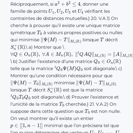
a
2
+
b
2
≤
4
Réciproquement, si
, donner une
U
1
,
U
2
,
U
3
U
4
famille de points
et
vérifiant les
contraintes de distances mutuelles.} 20. V.A.1) On
cherche à prouver qu’il existe une unique matrice
T
0
symétrique
à valeurs propres positives ou nulles
‖
Ψ
(
M
)
−
T
‖
M
n
(
R
)
T
qui minimise
lorsque
décrit
S
(
R
n
)
+
.
\
a) Montrer que
\
∀
Q
∈
O
n
(
R
)
,
∀
A
∈
M
n
(
R
)
,
‖
t
Q
A
Q
‖
M
n
(
R
)
=
‖
A
‖
M
n
(
R
Q
0
∈
O
n
(
R
)
\
b) Justifier l’existence d’une matrice
t
Q
0
Ψ
(
M
)
Q
0
telle que la matrice
soit diagonale.
\
c)
Montrer qu’une condition nécessaire pour que
‖
−
Ψ
T
0
(
M
‖
M
)
n
(
R
)
‖
Ψ
(
M
)
−
T
‖
M
n
(
R
)
minimise
T
S
(
R
n
)
+
lorsque
décrit
est que la matrice
t
Q
0
T
0
Q
0
soit diagonale.
\
d) Prouver l’existence et
T
0
l’unicité de la matrice
cherchée.} 21. V.A.2) On
T
0
suppose dans cette question que
est non nulle.
On veut montrer qu’il existe un entier
p
∈
[
[
1
,
n
−
1
]
]
minimal que l’on précisera tel que
U
1
,
U
2
,
⋯
,
U
n
l’on puisse déterminer des vecteurs