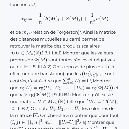
fonction de
\
α
i
j
=
−
1
n
(
S
(
M
)
i
+
S
(
M
)
j
)
+
1
n
2
σ
(
M
)
m
i
j
et de
(relation de Torgerson).
\
Ainsi la matrice
des distances mutuelles au carré permet de
retrouver la matrice des produits scalaires
t
U
U
∈
M
n
(
R
)
.} 7. III.A.1) Montrer que les valeurs
Φ
(
M
)
propres de
sont toutes réelles et négatives
ou nulles.} 8. III.A.2) On suppose de plus (quitte à
(
U
i
)
i
∈
[
[
1
,
n
]
]
effectuer une translation) que les
sont
∑
i
=
1
n
U
i
=
0
centrés, c’est-à-dire que
.
\
Montrer
rg
(
U
)
=
rg
(
U
1
|
U
2
|
⋯
|
U
n
)
=
rg
(
Φ
(
M
)
)
que
et
p
>
rg
(
Φ
(
M
)
)
que
.} 9. III.B.1) Montrer qu’il existe
U
∈
M
r
,
n
(
R
)
t
U
U
=
Ψ
(
M
)
une matrice
telle que
.}
U
1
,
U
2
,
⋯
,
U
n
10. III.B.2) On note
les colonnes de
U
la matrice
.
\
On cherche à montrer que pour tout
(
i
,
j
)
∈
[
[
1
,
n
]
]
2
m
i
j
=
‖
U
i
–
U
j
‖
2
,
.
\
a) Montrer que
(
U
i
)
∑
i
=
1
n
U
i
=
0