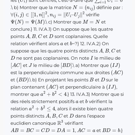
les
sont centrés, c’est-à-dire que
N
=
(
n
i
j
)
.
\
b) Montrer que la matrice
définie par :
∀
(
i
,
j
)
∈
[
[
1
,
n
]
]
2
,
n
i
j
=
‖
U
i
–
U
j
‖
2
vérifie
Ψ
(
N
)
=
Ψ
(
M
)
M
=
N
.
\
c) Montrer que
et
conclure.} 11. IV.A.1) On suppose que les quatre
A
B
C
D
points
,
,
et
sont coplanaires. Quelle
a
b
relation vérifient alors
et
~?} 12. IV.A.2) On
A
B
C
suppose que les quatre points distincts
,
,
et
D
I
ne sont pas coplanaires. On note
le milieu de
[
A
C
]
J
[
B
D
]
(
I
J
)
et
le milieu de
.
\
a) Montrer que
(
A
C
)
est la perpendiculaire commune aux droites
(
B
D
)
B
D
et
.
\
b) En projetant les points
et
sur le
(
A
C
)
(
I
J
)
plan contenant
et perpendiculaire à
,
a
2
+
b
2
<
4
montrer que
.} 13. IV.A.3) Montrer que si
a
b
des réels strictement positifs
et
vérifient la
a
2
+
b
2
≤
4
relation
, alors il existe bien quatre
A
,
B
,
C
D
points distincts
et
dans l’espace
R
3
euclidien canonique
vérifiant
A
B
=
B
C
=
C
D
=
D
A
=
1
A
C
=
a
B
D
=
b
,
et
.}