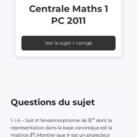
Centrale Maths 1
PC 2011
Voir le sujet + corrigé
Questions du sujet
π
R
n
1. I.A – Soit
l’endomorphisme de
dont la
représentation dans la base canonique est la
P
π
matrice
.
\
Montrer que
est un projecteur