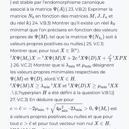
) est stable par l’endomorphisme canonique
Ψ
(
A
)
associé à la matrice
.} 23. V.B.2) Exprimer la
N
k
M
,
J
,
I
n
matrice
en fonction des matrices
et
k
k
0
du réel
.} 24. V.B.3) Montrer qu’il existe un réel
minimal que l’on précisera en fonction des valeurs
Ψ
(
M
)
Ψ
(
N
k
0
)
propres de
, tel que la matrice
soit à
valeurs propres positives ou nulles.} 25. V.C.1)
X
∈
R
n
Montrer que, pour tout
,
\
t
X
Ψ
(
M
c
)
X
=
t
X
Ψ
(
M
)
X
+
2
c
t
X
Ψ
(
D
)
X
+
c
2
2
t
X
P
X
λ
min
μ
min
.} 26. V.C.2) Montrer que si
et
désignent
les valeurs propres minimales respectives de
Ψ
(
M
)
Ψ
(
D
)
∀
X
∈
H
et
, alors
\
,
t
X
Ψ
(
M
)
X
≥
λ
min
t
X
X
t
X
Ψ
(
D
)
X
≥
μ
min
t
X
X
et
H
.
\
(L’hyperplan
a été défini à la question V.B.1.)}
27. V.C.3) En déduire que pour
c
=
c
¯
=
−
2
μ
min
+
4
μ
min
2
–
2
λ
min
>
0
,
Ψ
(
M
c
)
est
à valeurs propres positives ou nulles et que pour
c
>
c
¯
X
∈
H
tout
et pour tout vecteur non nul
,
t
X
Ψ
(
M
c
)
X
>
0