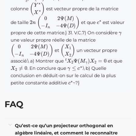
(
Y
∗
X
∗
)
colonne
est vecteur propre de la matrice
2
n
(
−
0
I
n
2
−
Ψ
4
(
M
Ψ
(
)
D
)
)
c
∗
de taille
et que
est valeur
γ
propre de cette matrice.} 31. V.C.7) On considère
une valeur propre réelle de la matrice
(
−
0
I
n
2
−
Ψ
4
(
M
Ψ
(
)
D
)
)
(
X
1
X
2
)
et
un vecteur propre
t
X
2
Ψ
(
M
γ
)
X
2
=
0
associé.
\
a) Montrer que
et que
X
2
≠
0
γ
≤
c
∗
. En conclure que
.
\
b) Quelle
conclusion en déduit-on sur le calcul de la plus
c
∗
petite constante additive
~?}
FAQ
Qu’est-ce qu’un projecteur orthogonal en
algèbre linéaire, et comment le reconnaître