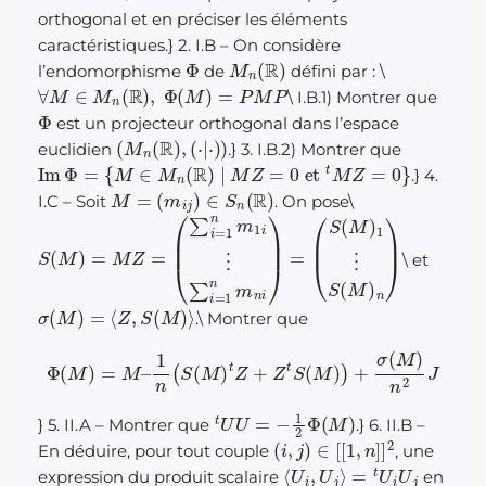
orthogonal et en préciser les éléments
caractéristiques.} 2. I.B – On considère
Φ
M
n
(
R
)
l’endomorphisme
de
défini par :
\
∀
M
∈
M
n
(
R
)
,
Φ
(
M
)
=
P
M
P
\
I.B.1) Montrer que
Φ
est un projecteur orthogonal dans l’espace
(
M
n
(
R
)
,
(
⋅
|
⋅
)
)
euclidien
.} 3. I.B.2) Montrer que
Im
Φ
=
{
M
∈
M
n
(
R
)
|
M
Z
=
0
et
t
M
Z
=
0
}
.} 4.
M
=
(
m
i
j
)
∈
S
n
(
R
)
I.C – Soit
. On pose
\
S
(
S
(
M
(
M
)
=
)
1
M
⋮
Z
S
=
(
M
(
∑
)
i
n
=
1
)
n
m
1
i
⋮
∑
i
=
1
n
m
n
i
)
=
\
et
σ
(
M
)
=
⟨
Z
,
S
(
M
)
⟩
.
\
Montrer que
Φ
(
M
)
=
M
–
1
n
(
S
(
M
)
t
Z
+
Z
t
S
(
M
)
)
+
σ
(
M
)
n
2
J
t
U
U
=
−
1
2
Φ
(
M
)
} 5. II.A – Montrer que
.} 6. II.B –
(
i
,
j
)
∈
[
[
1
,
n
]
]
2
En déduire, pour tout couple
, une
⟨
U
i
,
U
j
⟩
=
t
U
i
U
j
expression du produit scalaire
en