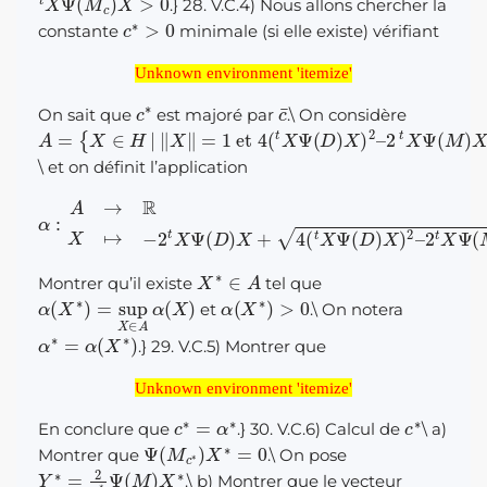
.} 28. V.C.4) Nous allons chercher la
c
∗
>
0
constante
minimale (si elle existe) vérifiant
Unknown environment 'itemize'
Unknown environment 'itemize'
c
∗
c
¯
On sait que
est majoré par
.
\
On considère
A
{
2
X
t
=
X
∈
Ψ
H
(
|
M
‖
X
)
X
‖
=
>
1
0
et
}
4
(
t
X
Ψ
(
D
)
X
)
2
–
\
et on définit l’application
α
:
A
→
R
X
↦
−
2
t
2
X
t
Ψ
X
Ψ
(
D
(
M
)
X
)
+
X
4
(
t
X
Ψ
(
D
)
X
)
2
–
X
∗
∈
A
Montrer qu’il existe
tel que
α
(
X
∗
)
=
sup
X
∈
A
α
(
X
)
α
(
X
∗
)
>
0
et
.
\
On notera
α
∗
=
α
(
X
∗
)
.} 29. V.C.5) Montrer que
Unknown environment 'itemize'
Unknown environment 'itemize'
c
∗
=
α
∗
c
∗
En conclure que
.} 30. V.C.6) Calcul de
\
a)
Ψ
(
M
c
∗
)
X
∗
=
0
Montrer que
.
\
On pose
Y
∗
=
2
c
∗
Ψ
(
M
)
X
∗
.
\
b) Montrer que le vecteur