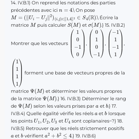
14. IV.B.1) On reprend les notations des parties
n
=
4
précédentes avec ici
.
\
On pose
M
=
(
‖
U
i
−
U
j
‖
2
)
(
i
,
j
)
∈
[
[
1
,
4
]
]
2
∈
S
4
(
R
)
.
\
Écrire la
M
S
(
M
)
σ
(
M
)
matrice
puis calculer
et
.} 15. IV.B.2)
(
1
0
−
1
0
)
(
0
1
0
−
1
)
(
−
1
1
−
1
1
)
Montrer que les vecteurs
,
,
,
(
1
1
1
1
)
forment une base de vecteurs propres de la
Ψ
(
M
)
matrice
et déterminer les valeurs propres
Ψ
(
M
)
de la matrice
.} 16. IV.B.3) Déterminer le rang
Ψ
(
M
)
a
b
de
selon les valeurs prises par
et
.} 17.
a
b
IV.B.4) Quelle égalité vérifie les réels
et
lorsque
U
1
,
U
2
,
U
3
U
4
les points
et
sont coplanaires~?} 18.
IV.B.5) Retrouver que les réels strictement positifs
a
b
a
2
+
b
2
≤
4
et
vérifient
.} 19. IV.B.6)