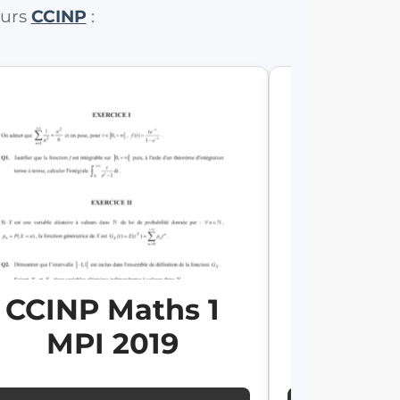
ours
CCINP
:
CCINP Maths 1
CCIN
MPI 2019
MP