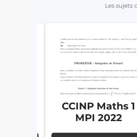
Les sujets
ths 1
CCINP Maths 1
024
MPI 2022