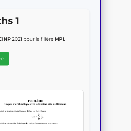
hs 1
CINP
2021 pour la filière
MPI
.
cé