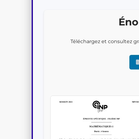
Filière PSI
Filière PC
Éno
Filière MPI
Téléchargez et consultez gr
Filière TSI