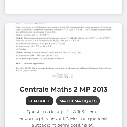
Centrale Maths 2 MP 2013
CENTRALE
MATHÉMATIQUES
u
Questions du sujet 1. I.A.1) Soit
un
R
n
u
endomorphisme de
. Montrer que
est
autoadjoint défini positif si et...