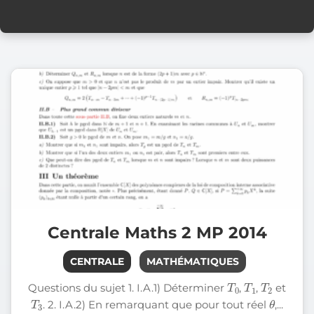
Centrale Maths 2 MP 2014
CENTRALE
MATHÉMATIQUES
0
T
T
1
T
2
Questions du sujet 1. I.A.1) Déterminer
,
,
et
T
3
θ
. 2. I.A.2) En remarquant que pour tout réel
,...