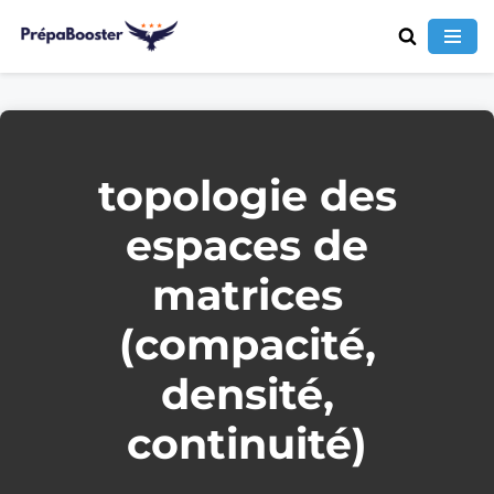
Aller
au
contenu
topologie des
espaces de
matrices
(compacité,
densité,
continuité)