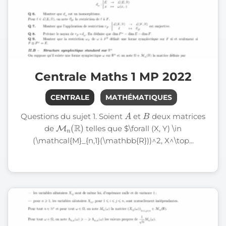
Centrale Maths 1 MP 2022
CENTRALE
MATHÉMATIQUES
A
B
Questions du sujet 1. Soient
et
deux matrices
M
n
(
R
)
de
telles que $\forall (X, Y) \in
(\mathcal{M}_{n,1}(\mathbb{R}))^2, X^\top...