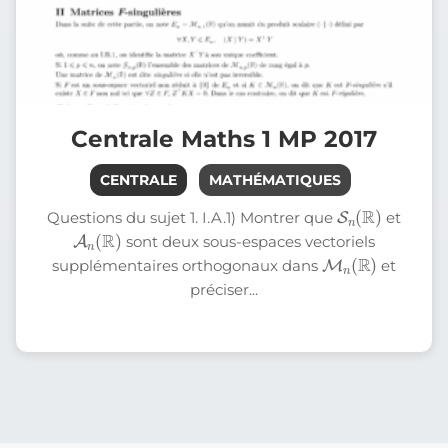
Centrale Maths 1 MP 2017
CENTRALE
MATHÉMATIQUES
S
n
)
(
R
Questions du sujet 1. I.A.1) Montrer que
et
A
n
)
(
R
sont deux sous-espaces vectoriels
M
n
(
R
)
supplémentaires orthogonaux dans
et
préciser...