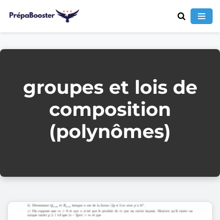
Aller
au
contenu
groupes et lois de
composition
(polynômes)