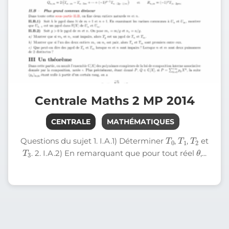
Centrale Maths 2 MP 2014
CENTRALE
MATHÉMATIQUES
0
T
T
1
T
2
Questions du sujet 1. I.A.1) Déterminer
,
,
et
T
3
θ
. 2. I.A.2) En remarquant que pour tout réel
,...