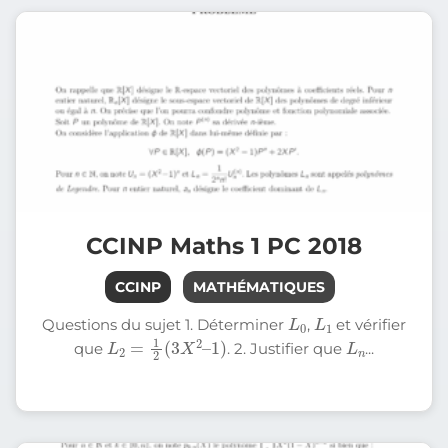
CCINP Maths 1 PC 2018
CCINP
MATHÉMATIQUES
0
L
L
1
Questions du sujet 1. Déterminer
,
et vérifier
L
2
=
1
2
(
3
X
2
–
1
)
n
L
que
. 2. Justifier que
...