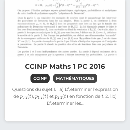
CCINP Maths 1 PC 2016
CCINP
MATHÉMATIQUES
Questions du sujet 1. 1.a) D\’eterminer l’expression
p
0
t
)
,
2
(
p
1
t
,
)
2
(
p
2
t
)
,
2
(
t
de
,
et
en fonction de
. 2. 1.b)
D\’eterminer les...