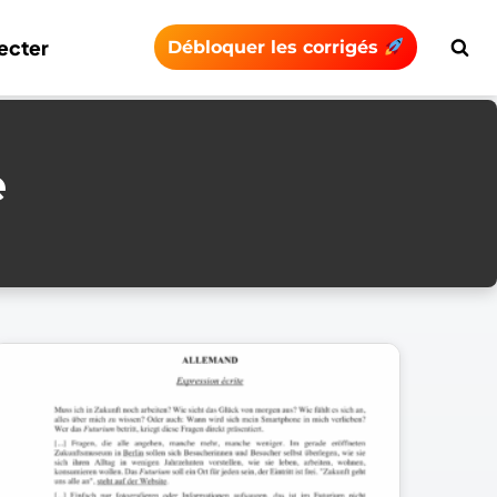
ecter
Débloquer les corrigés
e