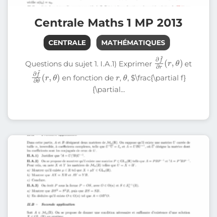
Centrale Maths 1 MP 2013
CENTRALE
MATHÉMATIQUES
∂
f
~
θ
∂
)
r
(
r
,
Questions du sujet 1. I.A.1) Exprimer
et
∂
f
~
,
θ
∂
)
θ
(
r
r
θ
en fonction de
,
, $\frac{\partial f}
{\partial...