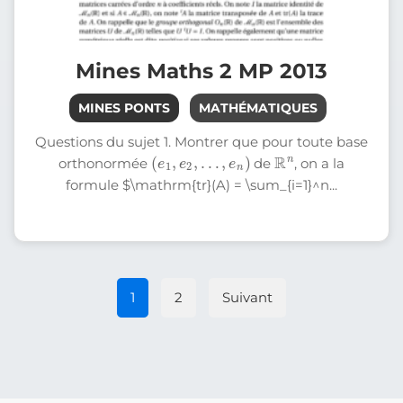
Mines Maths 2 MP 2013
MINES PONTS
MATHÉMATIQUES
Questions du sujet 1. Montrer que pour toute base
(
e
1
,
e
2
,
…
,
e
n
)
R
n
orthonormée
de
, on a la
formule $\mathrm{tr}(A) = \sum_{i=1}^n...
1
2
Suivant