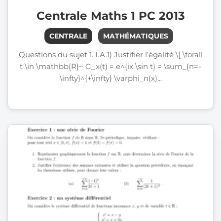
Centrale Maths 1 PC 2013
CENTRALE
MATHÉMATIQUES
Questions du sujet 1. I.A.1) Justifier l’égalité \[ \forall
t \in \mathbb{R}~ G_x(t) = e^{ix \sin t} = \sum_{n=-
\infty}^{+\infty} \varphi_n(x)...