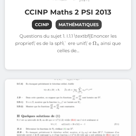
CCINP Maths 2 PSI 2013
CCINP
MATHÉMATIQUES
Questions du sujet 1. I.1.1 \textbf{Enoncer les
Ω
n
propriet\’ es de la sph\` ere unit\’ e
ainsi que
celles de...