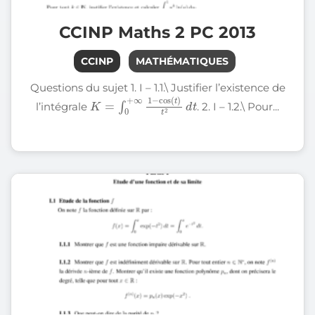
CCINP Maths 2 PC 2013
CCINP
MATHÉMATIQUES
Questions du sujet 1. I – 1.1.
\
Justifier l’existence de
K
=
∫
0
+
∞
1
d
−
t
cos
(
t
)
t
2
l’intégrale
. 2. I – 1.2.
\
Pour...